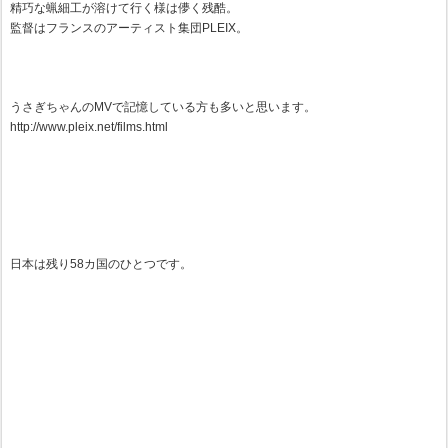
精巧な蝋細工が溶けて行く様は儚く残酷。
監督はフランスのアーティスト集団PLEIX。
うさぎちゃんのMVで記憶している方も多いと思います。
http://www.pleix.net/films.html
日本は残り58カ国のひとつです。