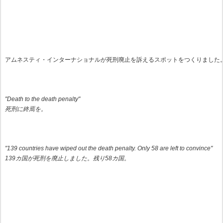
アムネスティ・インターナショナルが死刑廃止を訴えるスポットをつくりました
"Death to the death penalty"
死刑に終焉を。
"139 countries have wiped out the death penalty. Only 58 are left to convince"
139カ国が死刑を廃止しました。残り58カ国。