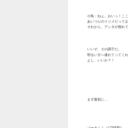
くなくなるので止めました。
こ
Pure Imagination 和訳とか日本語
と
小鳥：ねぇ。おいっ！こ
歌詞でググると沢山出てくるので
あいつらのイジメだって
J
ど
それから、アンタが惚れ
ご興味ある方どうぞ。
とここまできて気がつきました。
A
いいぞ、その調子だ。
パラサイトも夢のチョコレート工
明るい方へ連れてってく
場も貧乏話！
よし、いいか？！
全
トレンドなの？！
J
S
まず最初に…
S
i
"
B
バーカ！！（LOSER!）