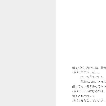
OSCAR2020 : ADOBE
FEB
13
x ピュア イマジネーシ
ョン
オスカー発表でしたね。
今年はパラサイトが総なめ。
作品賞までとっちゃいましたね。
娘：パパ、わたしね、将
F
びっくり。
パパ：モデル…か…。
　　　あっち見てごらん
という訳でオスカー中に放映され
　　　現在のお前、あっ
たADOBEのCMです。
ス
娘：でも…モデルってキ
パパ：モデルになるのは
夢のチョコレート工場の Pure
娘：どれどれ？？
Imaginationの歌詞絵解き企画。
パパ：知らなくていいさ
そ