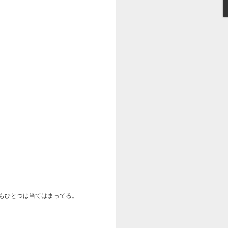
スーパーボウル2020：
FEB
5
一番人気 Jeep x
"Groundhog Day" わか
らなかったあなたに！
USA Todayが一般投票をまとめて
発表する2020スーパーボウルCM
のランキング第一位がJeep
の"Groundhog Day"
あまりピンとこず、一位になるに
は何か理由が...
もひとつは当てはまってる。