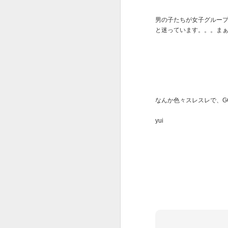
H
男の子たちが女子グルー
と迷っています。。。ま
監
J
なんか色々スレスレで、GO,
yui
J
1