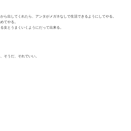
世界の大舞台で見事な歌いっぷりです。
たのでしょう。
怒られちゃうからね。
の設えでこの絵が撮れるiPhoneってほんとすごいのね。
ころで、わたくし、J.Loと同じ歳。
おそるべし。
スタッフはそれなりの人数がいるのに大きな機材がほとんど無い所、そ
今更ながら感激。
こから出してくれたら、アンタがメガネなしで生活できるようにしてやる。
して、
全編iPhoneで撮影シリーズ-1 Snowbrawl
止めてやる。
AN
こでどうして...
私信>>
てる女とうまくいくようにだって出来る。
さらに言うと、
27
最近YoutubeのプレイリストにShot on iPhone 11とタイトルのつ
基本的に自分アーム・アームでクレーンな所がアングルハントにしか見
いたビデオがいくつか出て来ます。
というわけでMickさんありがとう
えません。
これを世に出してゆくというコミュニケーション設計もさすが。
ございました。
ppleがオフィシャルで"Shot on iPhone 11 Pro"とクレジットしている
機材が小さくなるって事はこうゆう事なのね。
気持ちよーくハマらせていただきました。
ので、
また、いいネタあったらお願いし
れ、そうだ、それでいい。
ます。
ああ、面白い。
ごちそうさまでした。
てiPhone11で撮影されたのでしょう。
Mickさん早くサイトつくって...
監督が劇中でおしゃっている通り、
そうゆう時代になって来ました。すごいね！
小さくなっても性能が落ちないばかりか、むしろ、クリエイティブに貢
今日はその中の一つ。
祝10周年！OldSpice "The Man Your Man Could
AN
献。
24
Smell Like"
nowBrawl
さらに、セッティングの時間も短縮。
キャンペーン10周年記念！
nowball fightが雪合戦
Phoneは働き方改革にも貢献してました。
The Man Your Man Could Smell Like" 帰ってきました。
allに音の似たBrawlが乱闘
すげー。
カッコいいキャラと実写でどん！は変わらず。