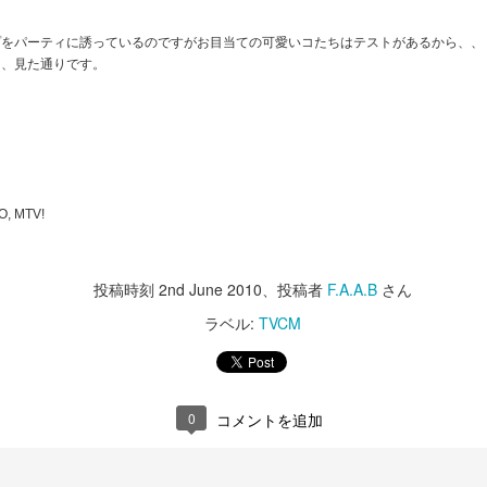
ave a great weekend!
映像はレコード129枚一本勝負。ビジュアル エフェクトなし。だそうで
問題はわたしがサステイナブルに商品を購入出来るだけの力が無くブラ
プをパーティに誘っているのですがお目当ての可愛いコたちはテストがあるから、、
す。
ンドの志をサポートできない事でしょうか。影から応援してるよ！頑張
ぁ、見た通りです。
って！
督はJohnny Jansenさん。すばらしい根気の持ち主です。きっと。
ジェミニマン Weta digital x Will Smith ネタバレバ
AN
20
レ注意
音楽とシンクさせる為のシステム（？）開発から始まり、
サムネイル同じですが違うビデオです。
192枚分のデザインして、出して、貼って、切って、やっと撮影。
こっちは字幕付き
 MTV!
撮影は複数アングルを約1.3秒程度撮影、とった素材を編集してやっと
ウィル・スミスさん主演のジェミニマン。
完成。
今更感満載でごめんなさい。
投稿時刻
2nd June 2010
、投稿者
F.A.A.B
さん
そもそも、どうやってシンクしてるんだかさっぱりわかんないし。
ラベル:
TVCM
公開当時にトレーラーを横目で見て完全に『ああ、息子と出てんの
順番間違ったら偉い事になるし。
ね。』と勘違い。
ハイネケン X ジェームス ボンド タイアップキャン
AN
17
ペーン いいよ！！
編集は編集でいくらでも出来るタイプのやつだと思うし。
そのまま放置した後、週末やっと見てすげーーーびっくりしたので御紹
あっという間に年が変わってしまいました。
介。
という訳で、
0
コメントを追加
今年もどうぞよろしくお付き合い下さい。
人2役。
こうゆうのは出来上がった作品を拝見するのが一番。