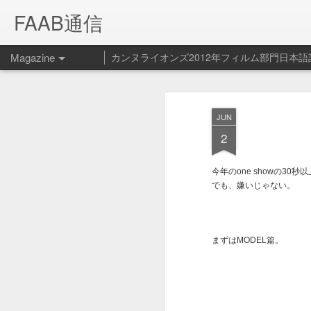
FAAB通信
Magazine
カンヌライオンズ2012年フィルム部門日本語
Spotify ペッ
FEB
JUN
14
ービス開始！
2
Spotify - Pet Playlist from Le Cube on V
今年のone showの3
Spotifyの新サービス（？）ペット プ
でも、嫌いじゃない。
まずはMODEL篇。