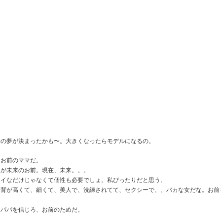
スーパーボウル
スーパーボウル2020:
FEB
FEB
7
6
2020： 今年もよかっ
アクアマンもしくはベ
たMicrosoft。 だいた
イ ウォッチ・ジェイソ
い訳つき
ン モモアさんの本当の
姿...
去年のスーパーボウルではXboxの
Adoptiveコントローラー（身体に
まだ試合が終わってない位のタイ
不自由のある人たちでもプレイ出
ミングでロンドンのMickさんが送
来るコントローラー）を発表して
ってくれた作品。
スーパーボウル2020！まずはこれだ。
来の夢が決まったかも〜。大きくなったらモデルになるの。
EB
良いブランドスコアをぐんとあげ
3
今年もやってまいりました。
たマイクロソフトのCM.
Rocket Mortgageという住宅ロー
。お前のママだ。
ンの会社のコマーシャル。
ちが未来のお前。現在、未来。。。
ーパーボウル2020。
レイなだけじゃなくて個性も必要でしょ。私ぴったりだと思う。
お分かりの通り、
、背が高くて、細くて、美人で、洗練されてて、セクシーで、、バカな女だな。お前
カタカナで書くとビヨンビヨン弾むアレみたいですが、
自分が本当の自分でいられる唯一
。パパを信じろ、お前のためだ。
れはSuperball。
の場所が家。その家を買う為のロ