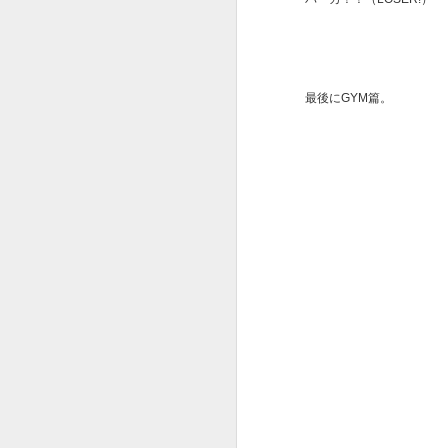
ダ
と
J
最後にGYM篇。
そ
M
プ
ロ
さ
C
匂
J
や
S