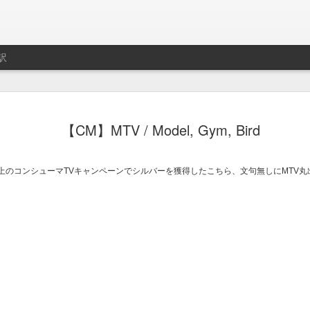
訳
ト用プレイリスト作成サ
制作はLe Cube.
【CM】MTV / Model, Gym, Bird
imeo.
0秒以上のコンシューマTVキャンペーンでシルバーを獲得したこちら、文句無しにMTV
レイリストの説明動画。