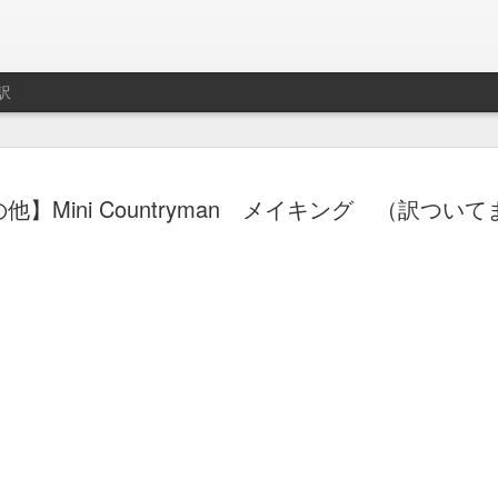
訳
ト用プレイリスト作成サ
制作はLe Cube.
他】Mini Countryman メイキング （訳つい
imeo.
レイリストの説明動画。