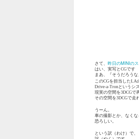
OSCAR2020 : ADOBE
FEB
13
x ピュア イマジネーシ
ョン
オスカー発表でしたね。
昨日のMINI
さて、
はい、実写とCGです
今年はパラサイトが総なめ。
まあ、『そうだろうな
このCGを担当したLA
作品賞までとっちゃいましたね。
Drive-a-Tronとい
F
びっくり。
現実の空間を3DCGで
その空間を3DCGで走
という訳でオスカー中に放映され
たADOBEのCMです。
ス
うーん。
車の撮影とか、なくな
夢のチョコレート工場の Pure
恐ろしい。
Imaginationの歌詞絵解き企画。
という訳（わけ）で、
そ
訳（やく）です。