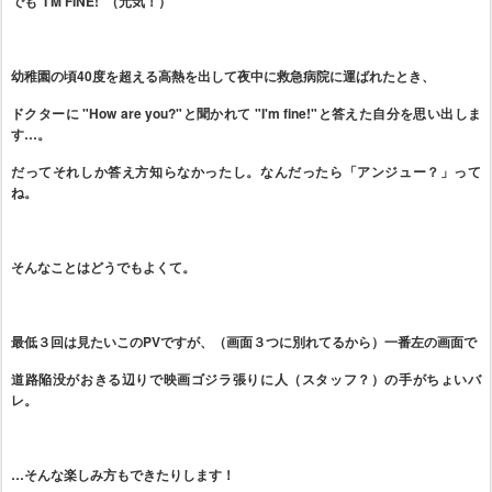
でも"I'M FINE!”（元気！）
幼稚園の頃40度を超える高熱を出して夜中に救急病院に運ばれたとき、
ドクターに "How are you?"と聞かれて "I'm fine!"と答えた自分を思い出しま
す…。
だってそれしか答え方知らなかったし。なんだったら「アンジュー？」って
ね。
そんなことはどうでもよくて。
最低３回は見たいこのPVですが、（画面３つに別れてるから）一番左の画面で
道路陥没がおきる辺りで映画ゴジラ張りに人（スタッフ？）の手がちょいバ
レ。
…そんな楽しみ方もできたりします！