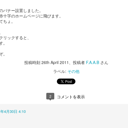
世界の大舞台で見事な歌いっぷりです。
たのでしょう。
怒られちゃうからね。
の設えでこの絵が撮れるiPhoneってほんとすごいのね。
のバナー設置しました。
ころで、わたくし、J.Loと同じ歳。
赤十字のホームページに飛びます。
おそるべし。
スタッフはそれなりの人数がいるのに大きな機材がほとんど無い所、そ
今更ながら感激。
てちょ。
して、
全編iPhoneで撮影シリーズ-1 Snowbrawl
AN
こでどうして...
私信>>
さらに言うと、
27
最近YoutubeのプレイリストにShot on iPhone 11とタイトルのつ
、
基本的に自分アーム・アームでクレーンな所がアングルハントにしか見
いたビデオがいくつか出て来ます。
クリックすると、
というわけでMickさんありがとう
えません。
これを世に出してゆくというコミュニケーション設計もさすが。
す。
ございました。
ppleがオフィシャルで"Shot on iPhone 11 Pro"とクレジットしている
機材が小さくなるって事はこうゆう事なのね。
気持ちよーくハマらせていただきました。
ので、
ぞ。
また、いいネタあったらお願いし
ます。
ああ、面白い。
ごちそうさまでした。
投稿時刻
26th April 2011
、投稿者
F.A.A.B
さん
てiPhone11で撮影されたのでしょう。
ラベル:
その他
Mickさん早くサイトつくって...
監督が劇中でおしゃっている通り、
そうゆう時代になって来ました。すごいね！
小さくなっても性能が落ちないばかりか、むしろ、クリエイティブに貢
今日はその中の一つ。
祝10周年！OldSpice "The Man Your Man Could
AN
献。
24
Smell Like"
2
コメントを表示
nowBrawl
さらに、セッティングの時間も短縮。
キャンペーン10周年記念！
nowball fightが雪合戦
Phoneは働き方改革にも貢献してました。
1年4月30日 4:10
The Man Your Man Could Smell Like" 帰ってきました。
allに音の似たBrawlが乱闘
すげー。
カッコいいキャラと実写でどん！は変わらず。