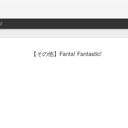
訳
ト用プレイリスト作成サ
制作はLe Cube.
【その他】Fanta! Fantastic!
imeo.
レイリストの説明動画。