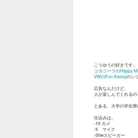
OSCAR2020 : ADOBE
FEB
13
x ピュア イマジネーシ
ョン
オスカー発表でしたね。
こうゆうの好きです。
コカコーラのHappy Mac
今年はパラサイトが総なめ。
VWのFun theory
のシ
作品賞までとっちゃいましたね。
広告なんだけど、
F
びっくり。
人が楽しんでくれるの
という訳でオスカー中に放映され
とある、大学の学生寮
たADOBEのCMです。
ス
仕込みは、
夢のチョコレート工場の Pure
-10 カメ
Imaginationの歌詞絵解き企画。
-5 マイク
そ
-50wスピーカー