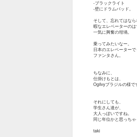
さすが、Creativity for all を掲げる
-ブラックライト
会社。
こ
-壁にドラムパッド。
選曲からクリエイティブです。
そして、忘れてはなら
J
暇なエレベーターのは
出だしのWe will begin with a
一気に興奮の坩堝。
spin（さあ、スピンから始めよ
う。）から始まり
乗ってみたいなー。
日本のエレベーターで
途中、Want to change the
ファンタさん。
world（世界を変えたい？）
本
あたりでSDGsが見え隠れし、終
ちなみに、
仕掛けもとは、
盤有名作品込みで畳み掛けて
今
Ogilvyブラジルの様で
コピーCreativity for all。
J
それにしても、
おーじょーずーーー。
学生さん達が、
大人っぽいですね。
途中まで全解説トライしてみまし
Y
同じ年位かと思っちゃ
たが、
1
taki
解説すればするほどビデオが面白