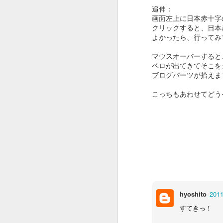
くなくなるので止めました。
追伸：
こ
画面左上に日本赤十字
Pure Imagination 和訳とか日本語
と
クリックすると、日本
歌詞でググると沢山出てくるので
よかったら、行ってみ
J
ど
ご興味ある方どうぞ。
マウスオーバーすると
ベロが出てきてそこを
とここまできて気がつきました。
ブログパーツが拾えま
A
パラサイトも夢のチョコレート工
こっちもあわせてどう
場も貧乏話！
全
トレンドなの？！
J
S
S
i
hyoshito
201
"
B
すてきっ！