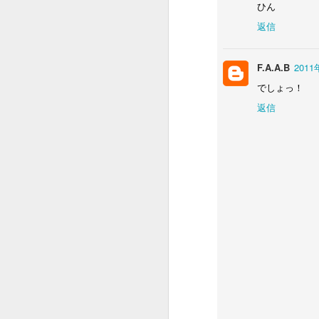
ダ
ひん
と
返信
J
F.A.A.B
2011
そ
でしょっ！
M
返信
プ
ロ
さ
C
匂
J
や
S