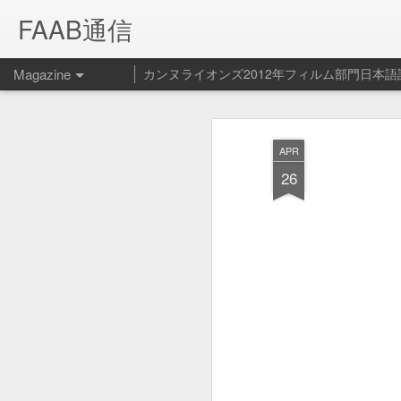
FAAB通信
Magazine
カンヌライオンズ2012年フィルム部門日本語
Spotify ペッ
FEB
APR
14
ービス開始！
26
Spotify - Pet Playlist from Le Cube on V
Spotifyの新サービス（？）ペット プ