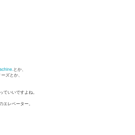
スーパーボウル
スーパーボウル2020:
FEB
FEB
7
6
2020： 今年もよかっ
アクアマンもしくはベ
たMicrosoft。 だいた
イ ウォッチ・ジェイソ
い訳つき
ン モモアさんの本当の
姿...
去年のスーパーボウルではXboxの
hine.
とか、
Adoptiveコントローラー（身体に
まだ試合が終わってない位のタイ
リーズとか、
不自由のある人たちでもプレイ出
ミングでロンドンのMickさんが送
来るコントローラー）を発表して
ってくれた作品。
スーパーボウル2020！まずはこれだ。
EB
良いブランドスコアをぐんとあげ
っていいですよね。
3
今年もやってまいりました。
たマイクロソフトのCM.
Rocket Mortgageという住宅ロー
ンの会社のコマーシャル。
のエレベーター。
ーパーボウル2020。
お分かりの通り、
カタカナで書くとビヨンビヨン弾むアレみたいですが、
自分が本当の自分でいられる唯一
れはSuperball。
の場所が家。その家を買う為のロ