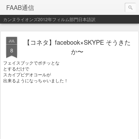
FAAB通信
カンヌライオンズ2012年フィルム部門日本語訳
【コネタ】facebook×SKYPE そうきた
JUL
8
か〜
フェイスブックでポチッとな
とするだけで
スカイプビデオコールが
出来るようになっちゃいました！