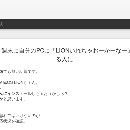
訳
ト用プレイリスト作成サ
週末に自分のPCに『LIONいれちゃおーかーなー
制作はLe Cube.
る人に！
imeo.
像でも無い話題です。
レイリストの説明動画。
cOS LIONちゃん。
-
んに
インストールしちゃおうかしら？
かと思います。
忘れてはいけないのが、
応状況を確認。