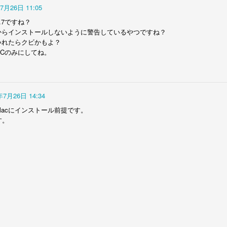
世界の大舞台で見事な歌いっぷりです。
7月26日 11:05
たのでしょう。
怒られちゃうからね。
の設えでこの絵が撮れるiPhoneってほんとすごいのね。
0.7ですね？
ころで、わたくし、J.Loと同じ歳。
おそるべし。
スタッフはそれなりの人数がいるのに大きな機材がほとんど無い所、そ
今更ながら感激。
ムからインストールしないように警告しているやつですね？
して、
全編iPhoneで撮影シリーズ-1 Snowbrawl
AN
いれたらクビかもよ？
こでどうして...
私信>>
さらに言うと、
27
PCのみにしてね。
最近YoutubeのプレイリストにShot on iPhone 11とタイトルのつ
基本的に自分アーム・アームでクレーンな所がアングルハントにしか見
いたビデオがいくつか出て来ます。
というわけでMickさんありがとう
えません。
これを世に出してゆくというコミュニケーション設計もさすが。
ございました。
ppleがオフィシャルで"Shot on iPhone 11 Pro"とクレジットしている
機材が小さくなるって事はこうゆう事なのね。
気持ちよーくハマらせていただきました。
ので、
年7月26日 14:34
また、いいネタあったらお願いし
ます。
ああ、面白い。
ごちそうさまでした。
acにインストール前提です。
てiPhone11で撮影されたのでしょう。
す。
Mickさん早くサイトつくって...
監督が劇中でおしゃっている通り、
そうゆう時代になって来ました。すごいね！
小さくなっても性能が落ちないばかりか、むしろ、クリエイティブに貢
今日はその中の一つ。
祝10周年！OldSpice "The Man Your Man Could
AN
献。
24
Smell Like"
nowBrawl
さらに、セッティングの時間も短縮。
キャンペーン10周年記念！
nowball fightが雪合戦
Phoneは働き方改革にも貢献してました。
The Man Your Man Could Smell Like" 帰ってきました。
allに音の似たBrawlが乱闘
すげー。
カッコいいキャラと実写でどん！は変わらず。