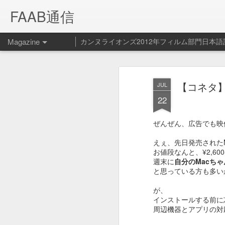
FAAB通信
Magazine
カンヌライオンズ2012年フィルム部門日本語
Spotify ペッ
FEB
【コネタ】
JUL
14
ービス開始！
22
Spotify - Pet Playlist from Le Cube on V
ぜんぜん、広告でも映
Spotifyの新サービス（？）ペット プ
えぇ、先日発売されたMa
お値段なんと、¥2,600
週末に
自分のMacちゃ
と思っている方も多い
が、
インストールする前に
周辺機器とアプリの対