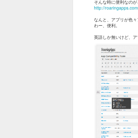
そんな時に便利なのが
http://roaringapps.com
なんと、アプリが色々
わー、便利。
OSCAR2020 : ADOBE
英語しか無いけど、ア
FEB
13
x ピュア イマジネーシ
ョン
オスカー発表でしたね。
今年はパラサイトが総なめ。
作品賞までとっちゃいましたね。
F
びっくり。
という訳でオスカー中に放映され
たADOBEのCMです。
ス
夢のチョコレート工場の Pure
Imaginationの歌詞絵解き企画。
そ