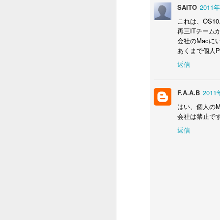
くなくなるので止めました。
SAITO
2011年
こ
これは、OS1
Pure Imagination 和訳とか日本語
と
再三ITチー
歌詞でググると沢山出てくるので
J
会社のMacに
ど
ご興味ある方どうぞ。
あくまで個人
返信
とここまできて気がつきました。
A
パラサイトも夢のチョコレート工
F.A.A.B
2011
場も貧乏話！
はい、個人のM
全
会社は禁止で
トレンドなの？！
返信
J
S
S
i
"
B