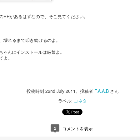
ーンを提供しますよ。
っちは、Super Bowl。
というお話の流れ。
のHPがあるはずなので、そこ見てください。
難しいですね。
全編iPhoneで撮影シリーズ-3 実験シリーズ
AN
31
そうなんだ、本当のジェイソン様
巷では春節のスペシャルビデオがわさわさしてますが、
今年も各社気合の入ったCMがラインアップ。
って...な、驚愕のエンディング。
、壊れるまで叩き続けるのよ。
こちらの方がツボだったのでご紹介。
とりあえずCMを見たい！という方は、
さすが、The 100 most Handsome
cちゃんにインストールは厳禁よ。
Faces of 2018堂々の第一位のいい
上の3つのビデオだけ見ると、
本家CBSがまとめたページがありますのでこちらからどうぞ。
てよ。
男。
どんだけ徹夜したんだろう。と思わざるを得ませんが、
日のご紹介はHalf time show.
自信あります。
実は下の4本の通り。
年はShakiraとJ.Lo.
やるときゃやります。
いやー。楽しそうです。
投稿時刻
22nd July 2011
、投稿者
F.A.A.B
さん
全編iPhoneで撮影シリーズ-2 Snowbrawlのメイキン
ラテンなお二人さすがです。
AN
で、コマーシャルはもちろん面白
28
グ
ラベル:
コネタ
いのですが、Makingも必見
ぱっと見、おっさんの趣味コーナー。
ものすごいパワフルで大盛り上がり。
予告通り昨日のビデオのメイキングです。
こうゆう撮り方しているとは思い
すんごいクリエイティブです。
去年色々あったので今年は感慨ひとしお。
ませんでした。
outubeの自動翻訳字幕が大体分かるだろうレベルなので訳は割愛。
フィルムカメラで気を失いそうになりながらシズル撮影してた事考える
2
コメントを表示
1分45秒あたりで出てくる女の子はJ.Loの娘さんですって。
世界のThe Millがこれで。と言っ
時短。時短。
と、
ているのだからベストな方法だっ