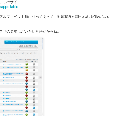
、このサイト！
/apps:table
アルファベット順に並べてあって、対応状況が調べられる優れもの。
スーパーボウル
スーパーボウル2020:
プリの名前はだいたい英語だからね。
FEB
FEB
7
6
2020： 今年もよかっ
アクアマンもしくはベ
たMicrosoft。 だいた
イ ウォッチ・ジェイソ
い訳つき
ン モモアさんの本当の
姿...
去年のスーパーボウルではXboxの
Adoptiveコントローラー（身体に
まだ試合が終わってない位のタイ
不自由のある人たちでもプレイ出
ミングでロンドンのMickさんが送
来るコントローラー）を発表して
ってくれた作品。
スーパーボウル2020！まずはこれだ。
EB
良いブランドスコアをぐんとあげ
3
今年もやってまいりました。
たマイクロソフトのCM.
Rocket Mortgageという住宅ロー
ンの会社のコマーシャル。
ーパーボウル2020。
お分かりの通り、
カタカナで書くとビヨンビヨン弾むアレみたいですが、
自分が本当の自分でいられる唯一
れはSuperball。
の場所が家。その家を買う為のロ