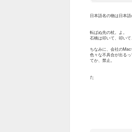
さすが、Creativity for all を掲げる
会社。
こ
日本語名の物は日本語
選曲からクリエイティブです。
J
出だしのWe will begin with a
転ばぬ先の杖。よ。
spin（さあ、スピンから始めよ
石橋は叩いて、叩いて
う。）から始まり
ちなみに、会社のMa
途中、Want to change the
色々な不具合が出るっ
world（世界を変えたい？）
てか、禁止。
本
あたりでSDGsが見え隠れし、終
盤有名作品込みで畳み掛けて
今
た
コピーCreativity for all。
J
おーじょーずーーー。
途中まで全解説トライしてみまし
Y
たが、
1
解説すればするほどビデオが面白