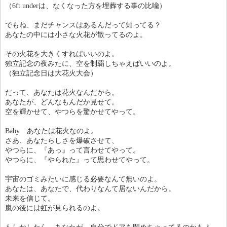
（6ft underは、なくなった方を埋葬する事の比喩）
でもね、まだチャンスはあるんだって知ってる？
あなたの中には小さな火花が散ってるのよ。
その火花を大きくすればいいのよ。
独立記念の夜みたに、空を制覇しちゃえばいいのよ。
（独立記念日は大花火大会）
だって、あなたは花火なんだから。
あなたが、どんなもんだか見せて。
空を輝かせて、やつらを驚かせてやって。
Baby
あなたは花火なのよ。
さあ、あなたらしさを爆破させて、
やつらに、『あっ』って言わせてやって。
やつらに、『やられた』って思わせてやって。
宇宙のゴミみたいに感じる必要なんて無いのよ。
あなたは、あなたで、代わりなんて居ないんだから。
未来を信じて。
嵐の後には虹が見られるのよ。