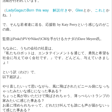
活動が行われています。
LadyGagaのBorn this way 解説付き
Glee
これと
（
や、
とか、
か
ね。）
で、そんな若者達に送る、応援歌 by Katy Perryという感じなのがこ
の曲。
監督はPinkのPVやNikeのCMを手がけるカナダのDave Meyers氏。
ちなみに、うちの会社の社是は、
『私たちロボットは、エンタテインメントを通じて、勇気と希望を
社会に与えてゆく会社です。』です。どんどん、与えていきまし
ょ！
という訳（わけ）で、
以下超訳よ。
やり直したいって思いながら、風に飛ばされたビニール袋になっち
ゃったみたいな感じになった事ある？
ちょっと風が吹いただけで飛ばされちゃう、薄っぺらいトランプの
家みたいに感じた事ある？
お墓に埋められちゃって、どれだけ叫んでも誰にも声が届かないっ
て感じた事ある？