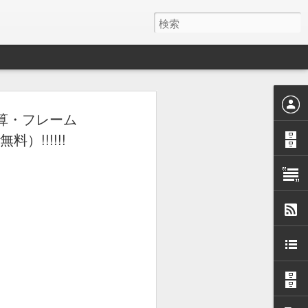
算・フレーム
!!!!!!