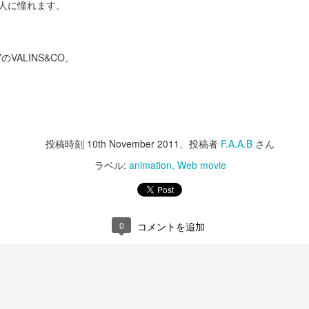
人に憧れます。
ジャレ入りつつの本気雪合戦をiPhoneで気合い入れて撮影した逸品。
いうわけで、iPhone11Pro要るな。
息子を入れて別のラインアップもあるよ訴求。
ちゃんとエンタメしつつ商品機能もしっかり盛り込んださすがのApple
やっぱり。
これでもか！という位長いディスプレーカットに時代を感じます。
作品。
VALINS&CO。
プラダ Re-Nylonプロジェクト
AN
オリジナルはこれ。
して流石David Leitch監督。この短尺でこの完成度。
22
「素敵だな。」と思いました。
ustafaさん、当時35才だったので今年45才。
演技出来てスタント出来て演出出来る44才。既婚です。
ラダのSDGsの取り組みの一つ、2021年までに全ての製品を再生ナイ
ンで作るというプラダRe-Nylonの背景説明ビデオシリーズ"What We
すが、"The Man Your Man Could Smell Like"。
撮影風景がちょっと面白いのでまた今後。
arry"。
投稿時刻
10th November 2011
、投稿者
F.A.A.B
さん
男性フェロモンとモヒート吹き散らしまくりです。
お楽しみに！
本日の総集編に加え国別全5話のミニシリーズ。
ラベル:
animation
Web movie
この腹筋と腕筋は大変そうなので、
字幕付きはプラダの日本公式ページからどうぞ。こちらでは絵が綺麗な
方を載せときます。
いだけOldspiceに頼りたくなります。
【映像酔い注意】根気とやる気がすごすぎレコード
AN
ナイロンで有名なプラダだから出来る取組みだし、
0
コメントを追加
21
という訳で、
パラパラ まんが PV
昨日はスーパー ハイ テク作品だったので、
ナショナルジオグラフィックスと組んで取組みを伝えようとしている所
購買検討フェーズに入ってしまいました。
もいいなと思いました。
本日はスーパー アナログ作品の御紹介。
るな!!!!
ブランド パーパスやSDGsを感じられるコミュニケーションのお手本の
aid the WhaleのシングルRecord Shop。
ようです。