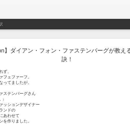
訳
ト用プレイリスト作成サ
ation】ダイアン・フォン・ファステンバーグが教
制作はLe Cube.
訣！
imeo.
れず、
ァフェファーフ。
レイリストの説明動画。
なってましたが。
ァステンバーグさん
。）
ァッションデザイナー
ランドの
にあわせて
ンを作りました。