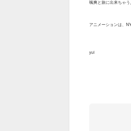
颯爽と旅に出来ちゃう
ダ
と
アニメーションは、NYの
J
そ
M
プ
ロ
yui
さ
C
匂
J
や
S