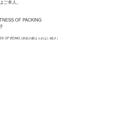
はご本人。
TNESS OF PACKING
さ
スーパーボウル
スーパーボウル2020:
FEB
FEB
HNESS OF BEING (存在の耐えられない軽さ）
7
6
2020： 今年もよかっ
アクアマンもしくはベ
たMicrosoft。 だいた
イ ウォッチ・ジェイソ
い訳つき
ン モモアさんの本当の
姿...
去年のスーパーボウルではXboxの
Adoptiveコントローラー（身体に
まだ試合が終わってない位のタイ
不自由のある人たちでもプレイ出
ミングでロンドンのMickさんが送
来るコントローラー）を発表して
ってくれた作品。
スーパーボウル2020！まずはこれだ。
EB
良いブランドスコアをぐんとあげ
3
今年もやってまいりました。
たマイクロソフトのCM.
Rocket Mortgageという住宅ロー
ンの会社のコマーシャル。
ーパーボウル2020。
お分かりの通り、
カタカナで書くとビヨンビヨン弾むアレみたいですが、
自分が本当の自分でいられる唯一
れはSuperball。
の場所が家。その家を買う為のロ