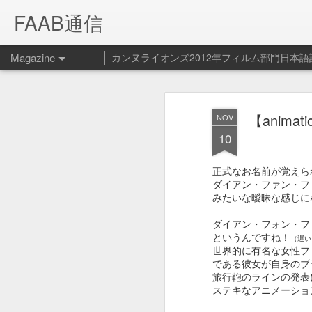
FAAB通信
Magazine
カンヌライオンズ2012年フィルム部門日本語
Spotify ペッ
FEB
【anim
NOV
14
ービス開始！
10
Spotify - Pet Playlist from Le Cube on V
正式なお名前が覚えら
ダイアン・ファン・フ
Spotifyの新サービス（？）ペット プ
みたいな曖昧な感じに
ダイアン・フォン・フ
というんですね！
（遅い
世界的に有名な女性フ
である彼女が自身のブ
旅行鞄のラインの発表
ステキなアニメーショ