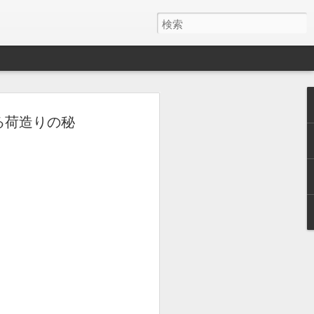
える荷造りの秘