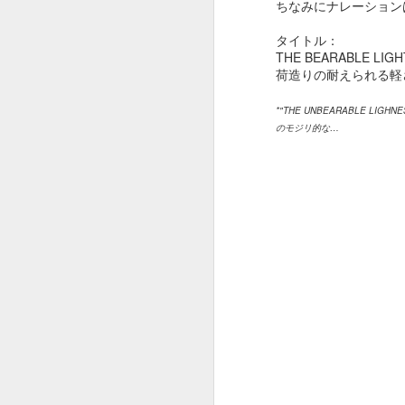
ちなみにナレーション
タイトル：
THE BEARABLE LIGH
荷造りの耐えられる軽
OSCAR2020 : ADOBE
FEB
*"THE UNBEARABLE LIG
13
x ピュア イマジネーシ
のモジリ的な…
ョン
オスカー発表でしたね。
今年はパラサイトが総なめ。
作品賞までとっちゃいましたね。
F
びっくり。
という訳でオスカー中に放映され
たADOBEのCMです。
ス
夢のチョコレート工場の Pure
Imaginationの歌詞絵解き企画。
そ