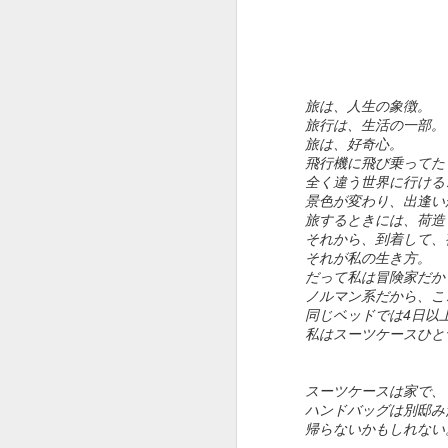
さすが、Creativity for all を掲げる
会社。
こ
選曲からクリエイティブです。
J
出だしのWe will begin with a
旅は、人生の象徴。
spin（さあ、スピンから始めよ
旅行は、生活の一部。
う。）から始まり
旅は、好奇心。
飛行機に飛び乗ってた
途中、Want to change the
全く違う世界に行ける
world（世界を変えたい？）
景色が変わり、出逢い
旅するときには、荷造
本
あたりでSDGsが見え隠れし、終
それから、到着して、
盤有名作品込みで畳み掛けて
それが私の生き方。
今
だって私は冒険家だか
ノルマン系だから、こ
コピーCreativity for all。
J
同じベッドでは4日以
私はスーツケースひと
おーじょーずーーー。
途中まで全解説トライしてみまし
Y
スーツケースは家で、
たが、
ハンドバッグは別邸み
1
帰らないかもしれない
解説すればするほどビデオが面白