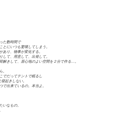
ーンを提供しますよ。
っちは、Super Bowl。
というお話の流れ。
難しいですね。
全編iPhoneで撮影シリーズ-3 実験シリーズ
AN
31
そうなんだ、本当のジェイソン様
巷では春節のスペシャルビデオがわさわさしてますが、
今年も各社気合の入ったCMがラインアップ。
って...な、驚愕のエンディング。
こちらの方がツボだったのでご紹介。
とりあえずCMを見たい！という方は、
さすが、The 100 most Handsome
った数時間で
Faces of 2018堂々の第一位のいい
上の3つのビデオだけ見ると、
本家CBSがまとめたページがありますのでこちらからどうぞ。
ことにいつも驚嘆してしまう。
男。
があり、物事が変化する。
どんだけ徹夜したんだろう。と思わざるを得ませんが、
りして、用意して、出発して。
日のご紹介はHalf time show.
自信あります。
荷解きして、居心地のよい空間を２分で作る…。
実は下の4本の通り。
年はShakiraとJ.Lo.
やるときゃやります。
ら。
いやー。楽しそうです。
こでだってテントで眠るし
全編iPhoneで撮影シリーズ-2 Snowbrawlのメイキン
ラテンなお二人さすがです。
AN
で、コマーシャルはもちろん面白
上寝起きしない。
28
グ
いのですが、Makingも必見
ぱっと見、おっさんの趣味コーナー。
つで出来ているの。本当よ。
ものすごいパワフルで大盛り上がり。
予告通り昨日のビデオのメイキングです。
こうゆう撮り方しているとは思い
すんごいクリエイティブです。
去年色々あったので今年は感慨ひとしお。
ませんでした。
outubeの自動翻訳字幕が大体分かるだろうレベルなので訳は割愛。
フィルムカメラで気を失いそうになりながらシズル撮影してた事考える
たいなもの。
1分45秒あたりで出てくる女の子はJ.Loの娘さんですって。
世界のThe Millがこれで。と言っ
時短。時短。
。
と、
ているのだからベストな方法だっ