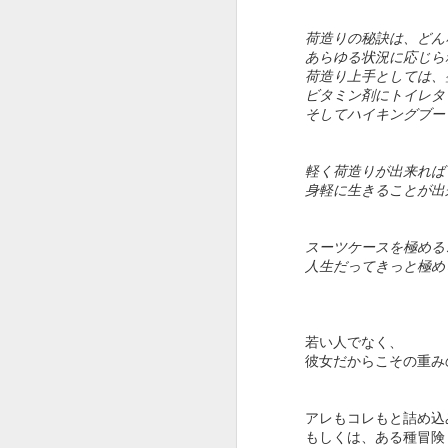
くなくなるので止めました。
こ
荷造りの秘訣は、どん
Pure Imagination 和訳とか日本語
と
あらゆる状況に応じら
歌詞でググると沢山出てくるので
荷造り上手としては、
J
ど
ビタミン剤にトイレタ
ご興味ある方どうぞ。
そしてハイキングブー
とここまできて気がつきました。
A
軽く荷造りが出来れば
パラサイトも夢のチョコレート工
身軽に生きることが出
場も貧乏話！
全
トレンドなの？！
スーツケースを極める
人生だってきっと極め
J
S
若い人でなく、
彼女だからこその重み
S
i
"
B
アレもコレもと詰め込
もしくは、ある種冒険