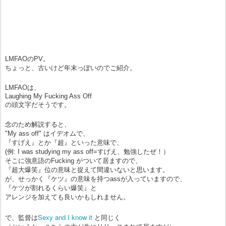
LMFAOのPV。
ちょっと、古いけど年末っぽいのでご紹介。
LMFAOは、
Laughing My Fucking Ass Off
の頭文字だそうです。
念のため解説すると、
"My ass off" はイデオムで、
『すげえ』とか『超』といった意味で、
(例: I was studying my ass off=すげえ、勉強したぜ！）
そこに強意語のFucking がついて居ますので、
『超大爆笑』位の意味と捉えて間違いないと思います。
が、せっかく『ケツ』の意味を持つassが入っていますので、
『ケツが割れるくらい爆笑』と
アレンジを加えても良いかもしれません。
Sexy and I know it
で、監督は
と同じく