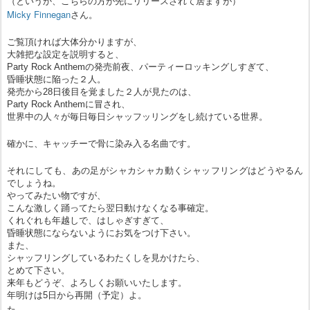
（というか、こちらの方が先にリリースされて居ますが）
Micky Finnegan
さん。
ご覧頂ければ大体分かりますが、
大雑把な設定を説明すると、
Party Rock Anthemの発売前夜、パーティーロッキングしすぎて、
昏睡状態に陥った２人。
発売から28日後目を覚ました２人が見たのは、
Party Rock Anthemに冒され、
世界中の人々が毎日毎日シャッフッリングをし続けている世界。
確かに、キャッチーで骨に染み入る名曲です。
それにしても、あの足がシャカシャカ動くシャッフリングはどうやるん
でしょうね。
やってみたい物ですが、
こんな激しく踊ってたら翌日動けなくなる事確定。
くれぐれも年越しで、はしゃぎすぎて、
昏睡状態にならないようにお気をつけ下さい。
また、
シャッフリングしているわたくしを見かけたら、
とめて下さい。
来年もどうぞ、よろしくお願いいたします。
年明けは5日から再開（予定）よ。
た