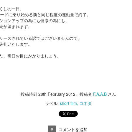
ーンを提供しますよ。
っちは、Super Bowl。
くしの一日。
というお話の流れ。
んが、ボードに乗り始める前と同じ程度の運動量で終了。
難しいですね。
全編iPhoneで撮影シリーズ-3 実験シリーズ
AN
ションアップの為にも健康の為にも、
31
そうなんだ、本当のジェイソン様
売が望まれます。
巷では春節のスペシャルビデオがわさわさしてますが、
今年も各社気合の入ったCMがラインアップ。
って...な、驚愕のエンディング。
リースされている訳ではございませんので、
こちらの方がツボだったのでご紹介。
とりあえずCMを見たい！という方は、
さすが、The 100 most Handsome
失礼いたします。
Faces of 2018堂々の第一位のいい
上の3つのビデオだけ見ると、
本家CBSがまとめたページがありますのでこちらからどうぞ。
男。
た、明日お目にかかりましょう。
どんだけ徹夜したんだろう。と思わざるを得ませんが、
日のご紹介はHalf time show.
自信あります。
実は下の4本の通り。
年はShakiraとJ.Lo.
やるときゃやります。
いやー。楽しそうです。
全編iPhoneで撮影シリーズ-2 Snowbrawlのメイキン
ラテンなお二人さすがです。
AN
で、コマーシャルはもちろん面白
28
投稿時刻
28th February 2012
、投稿者
F.A.A.B
さん
グ
いのですが、Makingも必見
ぱっと見、おっさんの趣味コーナー。
ものすごいパワフルで大盛り上がり。
予告通り昨日のビデオのメイキングです。
ラベル:
short film
コネタ
こうゆう撮り方しているとは思い
すんごいクリエイティブです。
去年色々あったので今年は感慨ひとしお。
ませんでした。
outubeの自動翻訳字幕が大体分かるだろうレベルなので訳は割愛。
フィルムカメラで気を失いそうになりながらシズル撮影してた事考える
1分45秒あたりで出てくる女の子はJ.Loの娘さんですって。
世界のThe Millがこれで。と言っ
時短。時短。
と、
0
コメントを追加
ているのだからベストな方法だっ