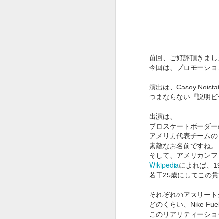
OSCAR2020 : ADOBE
前回、ご好評頂きまし
FEB
13
今回は、プロモーショ
x ピュア イマジネーシ
ョン
演出は、Casey Neist
オスカー発表でしたね。
つまならない『説明ビ
今年はパラサイトが総なめ。
出演は、
プロスケートボーダーのRo
作品賞までとっちゃいましたね。
アメリカ代表チームのゴ
F
びっくり。
素敵なお名前ですね。
そして、アメリカンフット
という訳でオスカー中に放映され
Wikipedia
によれば、1
たADOBEのCMです。
ス
若干25歳にしてこの
夢のチョコレート工場の Pure
それぞれのアスリート
Imaginationの歌詞絵解き企画。
どのくらい、Nike F
そ
このリアリティーショ