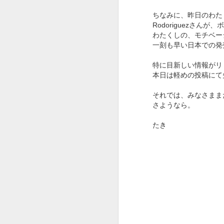
さすが、Creativity for all を掲げる
会社。
こ
ちなみに、昨日のわた
Rodoriguezさ
選曲からクリエイティブです。
J
わたくしの、モチベー
一刻も早い日本での発
出だしのWe will begin with a
spin（さあ、スピンから始めよ
特に目新しい情報がリ
う。）から始まり
本日は軽めの投稿にて
途中、Want to change the
それでは、みなさまま
world（世界を変えたい？）
さようなら。
本
あたりでSDGsが見え隠れし、終
たき
盤有名作品込みで畳み掛けて
今
コピーCreativity for all。
J
おーじょーずーーー。
途中まで全解説トライしてみまし
Y
たが、
1
解説すればするほどビデオが面白