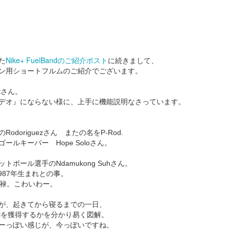
Nike+ FuelBand
のご紹介ポスト
スーパーボウル
スーパーボウル2020:
た
に続きまして、
FEB
FEB
ン用ショートフルムのご紹介でございます。
7
6
2020： 今年もよかっ
アクアマンもしくはベ
たMicrosoft。 だいた
イ ウォッチ・ジェイソ
atさん。
い訳つき
ン モモアさんの本当の
デオ』にならない様に、上手に機能説明なさっています。
姿...
去年のスーパーボウルではXboxの
Adoptiveコントローラー（身体に
まだ試合が終わってない位のタイ
不自由のある人たちでもプレイ出
doriguezさん またの名をP-Rod.
ミングでロンドンのMickさんが送
来るコントローラー）を発表して
ールキーパー Hope Soloさん。
ってくれた作品。
スーパーボウル2020！まずはこれだ。
EB
良いブランドスコアをぐんとあげ
3
今年もやってまいりました。
たマイクロソフトのCM.
ボール選手のNdamukong Suhさん。
Rocket Mortgageという住宅ロー
987年生まれとの事。
ンの会社のコマーシャル。
ーパーボウル2020。
貫禄。こわいわー。
お分かりの通り、
カタカナで書くとビヨンビヨン弾むアレみたいですが、
が、起きてから寝るまでの一日、
uelを獲得するかを分かり易く図解。
自分が本当の自分でいられる唯一
れはSuperball。
ーっぽい感じが、今っぽいですね。
の場所が家。その家を買う為のロ