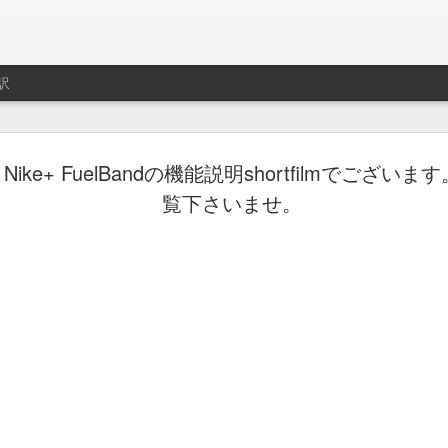
訳
ト用プレイリスト作成サ
ike+ FuelBandの機能説明shortfilmでござい
制作はLe Cube.
覧下さいませ。
imeo.
レイリストの説明動画。