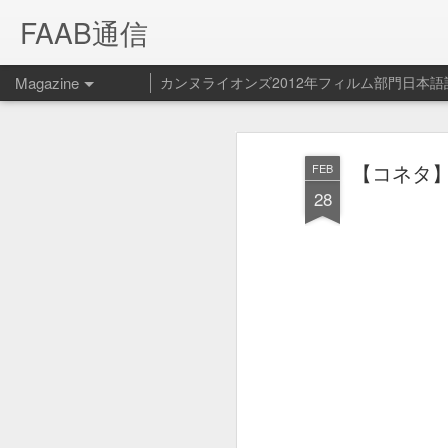
FAAB通信
Magazine
カンヌライオンズ2012年フィルム部門日本語
Spotify ペッ
FEB
【コネタ】N
FEB
14
ービス開始！
28
Spotify - Pet Playlist from Le Cube on V
Spotifyの新サービス（？）ペット プ