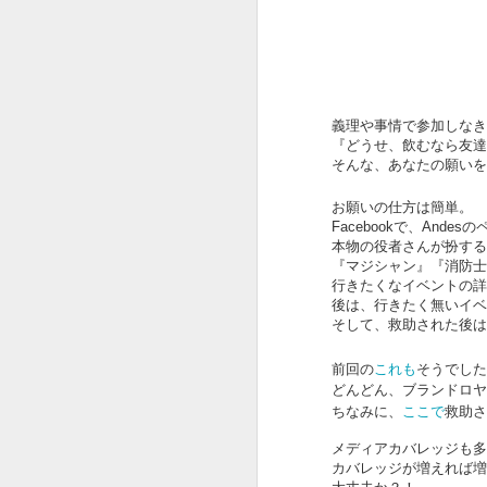
義理や事情で参加しなき
OSCAR2020 : ADOBE
FEB
『どうせ、飲むなら友達
13
x ピュア イマジネーシ
そんな、あなたの願いを
ョン
お願いの仕方は簡単。
オスカー発表でしたね。
Facebookで、Ande
本物の役者さんが扮する
今年はパラサイトが総なめ。
『マジシャン』『消防士
行きたくなイベントの詳
作品賞までとっちゃいましたね。
後は、行きたく無いイベ
F
びっくり。
そして、救助された後は
という訳でオスカー中に放映され
これも
前回の
そうでした
たADOBEのCMです。
ス
どんどん、ブランドロヤ
ここで
ちなみに、
救助さ
夢のチョコレート工場の Pure
Imaginationの歌詞絵解き企画。
メディアカバレッジも多
カバレッジが増えれば増
そ