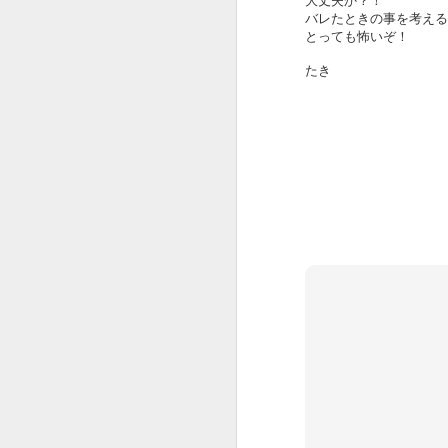
さすが、Creativity for all を掲げる
大丈夫か？！
会社。
バレたときの事を考える
こ
とっても怖いぞ！
選曲からクリエイティブです。
J
たき
出だしのWe will begin with a
spin（さあ、スピンから始めよ
う。）から始まり
途中、Want to change the
world（世界を変えたい？）
本
あたりでSDGsが見え隠れし、終
盤有名作品込みで畳み掛けて
今
コピーCreativity for all。
J
おーじょーずーーー。
途中まで全解説トライしてみまし
Y
たが、
1
解説すればするほどビデオが面白