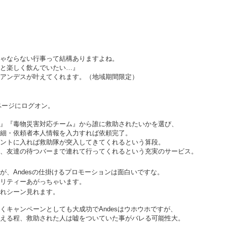
ゃならない行事って結構ありますよね。
スーパーボウル
スーパーボウル2020:
FEB
FEB
と楽しく飲んでいたい…』
7
6
2020： 今年もよかっ
アクアマンもしくはベ
アンデスが叶えてくれます。（地域期間限定）
たMicrosoft。 だいた
イ ウォッチ・ジェイソ
い訳つき
ン モモアさんの本当の
sのページにログオン。
姿...
去年のスーパーボウルではXboxの
Adoptiveコントローラー（身体に
まだ試合が終わってない位のタイ
』『毒物災害対応チーム』から誰に救助されたいかを選び、
不自由のある人たちでもプレイ出
ミングでロンドンのMickさんが送
細・依頼者本人情報を入力すれば依頼完了。
来るコントローラー）を発表して
ントに入れば
救助隊が突入してきてくれるという算段。
ってくれた作品。
スーパーボウル2020！まずはこれだ。
EB
良いブランドスコアをぐんとあげ
、友達の待つバーまで連れて行ってくれるという充実のサービス。
3
今年もやってまいりました。
たマイクロソフトのCM.
Rocket Mortgageという住宅ロー
が、
Andesの仕掛けるプロモーションは面白いですな。
ンの会社のコマーシャル。
ーパーボウル2020。
リティーあがっちゃいます。
れシーン見れます。
お分かりの通り、
カタカナで書くとビヨンビヨン弾むアレみたいですが、
くキャンペーンとしても大成功でAndesは
ウホウホですが、
自分が本当の自分でいられる唯一
える程、
れはSuperball。
救助された人は嘘をついていた事がバレる可能性大。
の場所が家。その家を買う為のロ