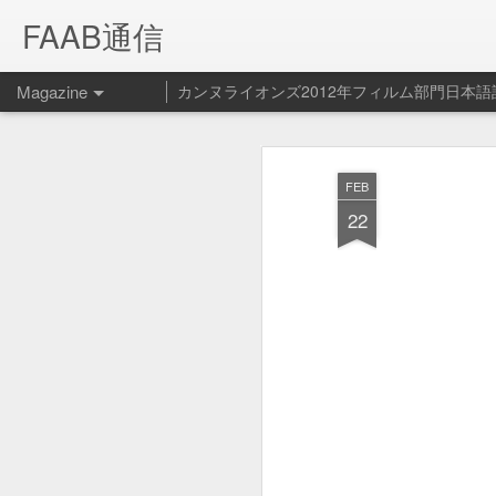
FAAB通信
Magazine
カンヌライオンズ2012年フィルム部門日本語
Spotify ペッ
FEB
FEB
14
ービス開始！
22
Spotify - Pet Playlist from Le Cube on V
Spotifyの新サービス（？）ペット プ