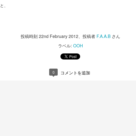
ーンを提供しますよ。
と、
っちは、Super Bowl。
というお話の流れ。
難しいですね。
全編iPhoneで撮影シリーズ-3 実験シリーズ
AN
31
そうなんだ、本当のジェイソン様
巷では春節のスペシャルビデオがわさわさしてますが、
今年も各社気合の入ったCMがラインアップ。
って...な、驚愕のエンディング。
投稿時刻
22nd February 2012
、投稿者
F.A.A.B
さん
こちらの方がツボだったのでご紹介。
とりあえずCMを見たい！という方は、
さすが、The 100 most Handsome
ラベル:
OOH
Faces of 2018堂々の第一位のいい
上の3つのビデオだけ見ると、
本家CBSがまとめたページがありますのでこちらからどうぞ。
男。
どんだけ徹夜したんだろう。と思わざるを得ませんが、
日のご紹介はHalf time show.
自信あります。
0
コメントを追加
実は下の4本の通り。
年はShakiraとJ.Lo.
やるときゃやります。
いやー。楽しそうです。
全編iPhoneで撮影シリーズ-2 Snowbrawlのメイキン
ラテンなお二人さすがです。
AN
で、コマーシャルはもちろん面白
28
グ
いのですが、Makingも必見
ぱっと見、おっさんの趣味コーナー。
ものすごいパワフルで大盛り上がり。
予告通り昨日のビデオのメイキングです。
こうゆう撮り方しているとは思い
すんごいクリエイティブです。
去年色々あったので今年は感慨ひとしお。
ませんでした。
outubeの自動翻訳字幕が大体分かるだろうレベルなので訳は割愛。
フィルムカメラで気を失いそうになりながらシズル撮影してた事考える
1分45秒あたりで出てくる女の子はJ.Loの娘さんですって。
世界のThe Millがこれで。と言っ
時短。時短。
と、
ているのだからベストな方法だっ