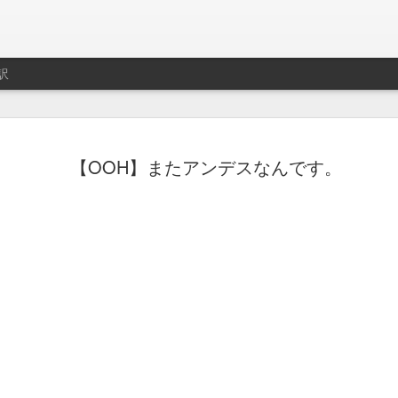
訳
ト用プレイリスト作成サ
制作はLe Cube.
【OOH】またアンデスなんです。
imeo.
レイリストの説明動画。