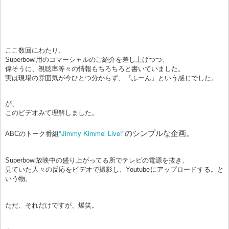
ここ数回にわたり、
Superbowl
用のコマーシャルのご紹介を差し上げつつ、
偉そうに、視聴率等々の情報もちろちろと書いていました。
実は
現場の雰囲気が今ひとつ分からず、
『ふーん』という感じでした。
が、
このビデオみて理解しました。
"
Jimmy Kimmel Live!"
のシンプルな企画。
ABCのトーク番組
Superbowl放映中の盛り上がってる所でテレビの電源を抜き、
見ていた人々の反応をビデオで撮影し、Youtubeにアップロードする。と
いう物。
ただ、それだけですが、爆笑。