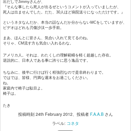
出だしでJimmyさんが、
『そんな事したら死人が出るぜというコメントが入っていましたが、
死人は出ませんでした。だた、30人ほど病院送りになっただけです。』
というネタなんだか、本当の話なんだか分からないMCをしていますが、
ビデオはどれも刃傷沙汰一歩手前。
まあ、ほんとに皆さん、気合い入れて見てるのね。
そりゃ、CM流す方も気合い入れるわな。
アメリカ人。
それは、わたくしの理解範疇を軽く超越した存在。
逆説的に、日本人である事に誇りに思う逸品です。
ちなみに、
後半に行けば行く程強烈なので是非終わりまで。
ではでは、皆様、
円満な週末をお過ごしください。
ね。
家庭内で椅子は駄目よ。
椅子は。
たき
投稿時刻
24th February 2012
、投稿者
F.A.A.B
さん
ラベル:
コネタ