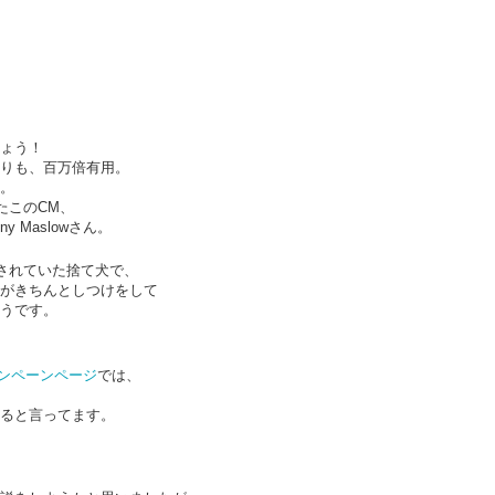
スーパーボウル
スーパーボウル2020:
FEB
FEB
ょう！
7
6
2020： 今年もよかっ
アクアマンもしくはベ
りも、百万倍有用。
たMicrosoft。 だいた
イ ウォッチ・ジェイソ
。
れたこのCM、
い訳つき
ン モモアさんの本当の
ny Maslowさん。
姿...
去年のスーパーボウルではXboxの
Adoptiveコントローラー（身体に
まだ試合が終わってない位のタイ
護されていた捨て犬で、
不自由のある人たちでもプレイ出
ミングでロンドンのMickさんが送
がきちんとしつけをして
来るコントローラー）を発表して
うです。
ってくれた作品。
スーパーボウル2020！まずはこれだ。
EB
良いブランドスコアをぐんとあげ
3
今年もやってまいりました。
たマイクロソフトのCM.
、
Rocket Mortgageという住宅ロー
キャンペーンページ
では、
ンの会社のコマーシャル。
ーパーボウル2020。
ると言ってます。
お分かりの通り、
カタカナで書くとビヨンビヨン弾むアレみたいですが、
自分が本当の自分でいられる唯一
れはSuperball。
の場所が家。その家を買う為のロ