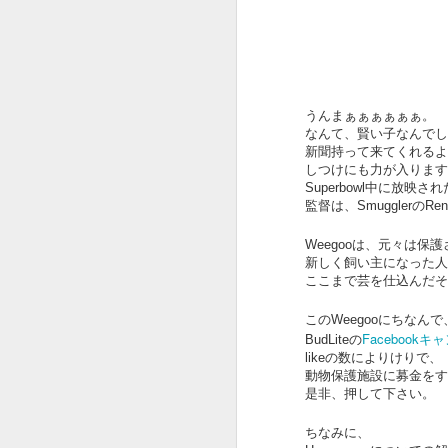
うんまぁぁぁぁぁぁ。
OSCAR2020 : ADOBE
FEB
なんて、賢い子なんでし
13
x ピュア イマジネーシ
新聞持って来てくれるよ
ョン
しつけにも力が入ります
Superbowl中に放映さ
オスカー発表でしたね。
監督は、SmugglerのRen
今年はパラサイトが総なめ。
Weegooは、元々は保
新しく飼い主になった人
作品賞までとっちゃいましたね。
ここまで芸を仕込んだそ
F
びっくり。
このWeegooにちなんで
という訳でオスカー中に放映され
Facebook
BudLiteの
たADOBEのCMです。
ス
likeの数によりけりで、
動物保護施設に募金をす
夢のチョコレート工場の Pure
是非、押して下さい。
Imaginationの歌詞絵解き企画。
そ
ちなみに、