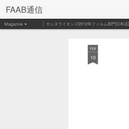
FAAB通信
Magazine
カンヌライオンズ2012年フィルム部門日本語
Spotify ペッ
FEB
FEB
14
ービス開始！
10
Spotify - Pet Playlist from Le Cube on V
Spotifyの新サービス（？）ペット プ