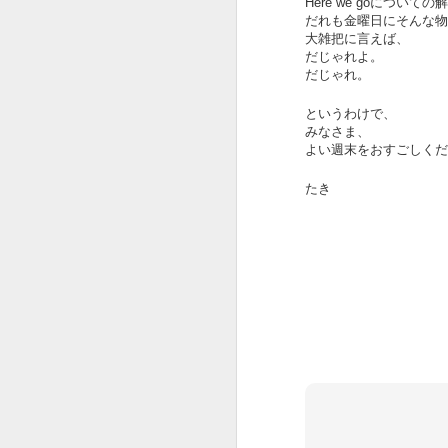
さすが、Creativity for all を掲げる
Here we goについ
会社。
だれも金曜日にそんな物
こ
大雑把に言えば、
だじゃれよ。
選曲からクリエイティブです。
J
だじゃれ。
出だしのWe will begin with a
というわけで、
spin（さあ、スピンから始めよ
みなさま、
う。）から始まり
よい週末をおすごしくだ
途中、Want to change the
たき
world（世界を変えたい？）
本
あたりでSDGsが見え隠れし、終
盤有名作品込みで畳み掛けて
今
コピーCreativity for all。
J
おーじょーずーーー。
途中まで全解説トライしてみまし
Y
たが、
1
解説すればするほどビデオが面白