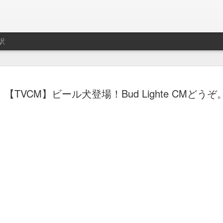
訳
ト用プレイリスト作成サ
制作はLe Cube.
【TVCM】ビール犬登場！Bud Lighte CMどうぞ
imeo.
レイリストの説明動画。