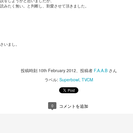
ての解説をしようかと思いましたが、
ーンを提供しますよ。
読みたく無い。と判断し、
割愛させて頂きました。
っちは、Super Bowl。
というお話の流れ。
難しいですね。
全編iPhoneで撮影シリーズ-3 実験シリーズ
AN
31
そうなんだ、本当のジェイソン様
巷では春節のスペシャルビデオがわさわさしてますが、
今年も各社気合の入ったCMがラインアップ。
って...な、驚愕のエンディング。
こちらの方がツボだったのでご紹介。
とりあえずCMを見たい！という方は、
さすが、The 100 most Handsome
さいまし。
Faces of 2018堂々の第一位のいい
上の3つのビデオだけ見ると、
本家CBSがまとめたページがありますのでこちらからどうぞ。
男。
どんだけ徹夜したんだろう。と思わざるを得ませんが、
日のご紹介はHalf time show.
自信あります。
投稿時刻
10th February 2012
、投稿者
F.A.A.B
さん
実は下の4本の通り。
年はShakiraとJ.Lo.
やるときゃやります。
ラベル:
Superbowl
TVCM
いやー。楽しそうです。
全編iPhoneで撮影シリーズ-2 Snowbrawlのメイキン
ラテンなお二人さすがです。
AN
で、コマーシャルはもちろん面白
28
グ
いのですが、Makingも必見
ぱっと見、おっさんの趣味コーナー。
ものすごいパワフルで大盛り上がり。
予告通り昨日のビデオのメイキングです。
0
コメントを追加
こうゆう撮り方しているとは思い
すんごいクリエイティブです。
去年色々あったので今年は感慨ひとしお。
ませんでした。
outubeの自動翻訳字幕が大体分かるだろうレベルなので訳は割愛。
フィルムカメラで気を失いそうになりながらシズル撮影してた事考える
1分45秒あたりで出てくる女の子はJ.Loの娘さんですって。
世界のThe Millがこれで。と言っ
時短。時短。
と、
ているのだからベストな方法だっ