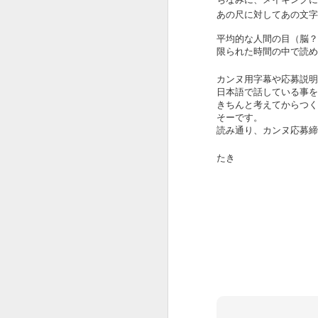
さすが、Creativity for all を掲げる
会社。
あの尺に対してあの文字
こ
平均的な人間の目（脳？
選曲からクリエイティブです。
J
限られた時間の中で読め
出だしのWe will begin with a
カンヌ用字幕や応募説明
spin（さあ、スピンから始めよ
日本語で話している事を
う。）から始まり
きちんと考えてからつく
そーです。
途中、Want to change the
読み通り、カンヌ応募締
world（世界を変えたい？）
本
たき
あたりでSDGsが見え隠れし、終
盤有名作品込みで畳み掛けて
今
コピーCreativity for all。
J
おーじょーずーーー。
途中まで全解説トライしてみまし
Y
たが、
1
解説すればするほどビデオが面白