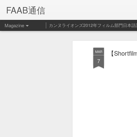
FAAB通信
Magazine
カンヌライオンズ2012年フィルム部門日本語
Spotify ペッ
FEB
【Short
MAR
14
ービス開始！
7
Spotify - Pet Playlist from Le Cube on V
Spotifyの新サービス（？）ペット プ