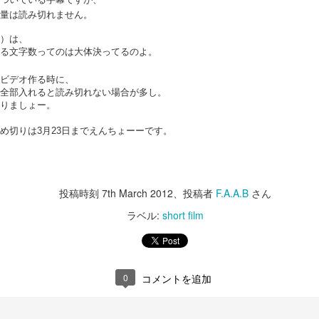
ーンを提供しますよ。
量は読み切れません。
っちは、Super Bowl。
というお話の流れ。
）は、
難しいですね。
全編iPhoneで撮影シリーズ-3 実験シリーズ
AN
る文字数ってのは大体決ってるのよ。
31
そうなんだ、本当のジェイソン様
巷では春節のスペシャルビデオがわさわさしてますが、
今年も各社気合の入ったCMがラインアップ。
って...な、驚愕のエンディング。
ビデオ作る時に、
全部入れると読み切れない場合が多し。
こちらの方がツボだったのでご紹介。
とりあえずCMを見たい！という方は、
さすが、The 100 most Handsome
りましょー。
Faces of 2018堂々の第一位のいい
上の3つのビデオだけ見ると、
本家CBSがまとめたページがありますのでこちらからどうぞ。
め切りは3月23日までえんちょーーです。
男。
どんだけ徹夜したんだろう。と思わざるを得ませんが、
日のご紹介はHalf time show.
自信あります。
実は下の4本の通り。
年はShakiraとJ.Lo.
やるときゃやります。
投稿時刻
7th March 2012
、投稿者
F.A.A.B
さん
いやー。楽しそうです。
全編iPhoneで撮影シリーズ-2 Snowbrawlのメイキン
ラテンなお二人さすがです。
AN
ラベル:
short film
で、コマーシャルはもちろん面白
28
グ
いのですが、Makingも必見
ぱっと見、おっさんの趣味コーナー。
ものすごいパワフルで大盛り上がり。
予告通り昨日のビデオのメイキングです。
こうゆう撮り方しているとは思い
すんごいクリエイティブです。
去年色々あったので今年は感慨ひとしお。
ませんでした。
outubeの自動翻訳字幕が大体分かるだろうレベルなので訳は割愛。
0
コメントを追加
フィルムカメラで気を失いそうになりながらシズル撮影してた事考える
1分45秒あたりで出てくる女の子はJ.Loの娘さんですって。
世界のThe Millがこれで。と言っ
時短。時短。
と、
ているのだからベストな方法だっ