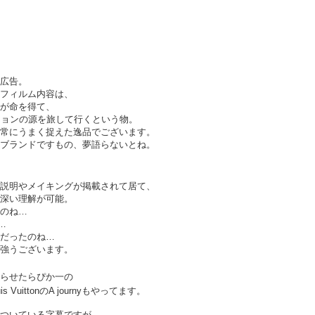
広告。
スーパーボウル
スーパーボウル2020:
FEB
FEB
フィルム内容は、
7
6
2020： 今年もよかっ
アクアマンもしくはベ
が命を得て、
たMicrosoft。 だいた
イ ウォッチ・ジェイソ
ションの源を旅して行くという物。
常にうまく捉えた逸品でございます。
い訳つき
ン モモアさんの本当の
ブランドですもの、夢語らないとね。
姿...
去年のスーパーボウルではXboxの
Adoptiveコントローラー（身体に
まだ試合が終わってない位のタイ
不自由のある人たちでもプレイ出
ミングでロンドンのMickさんが送
説明やメイキングが掲載されて居て、
来るコントローラー）を発表して
ってくれた作品。
深い理解が可能。
スーパーボウル2020！まずはこれだ。
EB
良いブランドスコアをぐんとあげ
のね…
3
今年もやってまいりました。
たマイクロソフトのCM.
…
Rocket Mortgageという住宅ロー
だったのね…
ンの会社のコマーシャル。
ーパーボウル2020。
強うございます。
お分かりの通り、
カタカナで書くとビヨンビヨン弾むアレみたいですが、
らせたらぴか一の
is VuittonのA journyもやってます。
自分が本当の自分でいられる唯一
れはSuperball。
の場所が家。その家を買う為のロ
ついている字幕ですが、