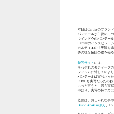
本日は
Cartier
のブランド
OSCAR2020 : ADOBE
FEB
パンテールが主役のこの
13
x ピュア イマジネーシ
ウインドウのパンテール
ョン
Cartierの
インスピレー
カルティエの世界観を非
オスカー発表でしたね。
夢の様な値段の物を売る
今年はパラサイトが総なめ。
特設サイト
には、
それぞれのモティーフの
作品賞までとっちゃいましたね。
フィルムに対してのより
F
びっくり。
パンテールは実写だった
LOVEも実写だったのね
という訳でオスカー中に放映され
もっと言うと、岩も実写
たADOBEのCMです。
ス
やはり、実写の持つ力は
夢のチョコレート工場の Pure
監督は、おしゃれな事や
Imaginationの歌詞絵解き企画。
Bruno Abeillanさん
。Lou
そ
ちなみに、メイキングに