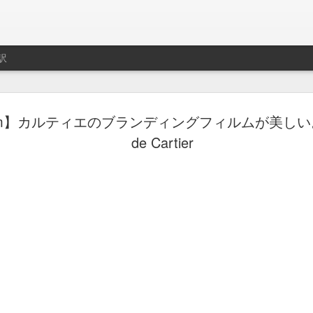
訳
ト用プレイリスト作成サ
film】カルティエのブランディングフィルムが美しい。L
制作はLe Cube.
de Cartier
imeo.
レイリストの説明動画。