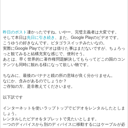
昨日のポスト
凄かったですね。いやー、完璧主義者は大変です。
そして本日は
先日に引き続き
、また、Google Playのビデオです。
こうゆうの好きなんです。ピタゴラスイッチみたいなの。
実際にGoogle Playでビデオは借りた事はまだないですが、ちょろっ
っと観てみると結構充実な感じで、便利そう。
あとは、早く世界的に著作権問題解決してもらってどこの国のコン
テンツも同時に観れる様になって欲しい物です。
ちなみに、最後のバナナと鏡の所の意味が良く分かりません。
なにか、含みがあるのでしょうか？
ご存知の方、是非教えてくださいませ。
以下訳です
インターネットを使いラップトップでビデオをレンタルしたとしま
しょう。
レンタルしたビデオをタブレットで見たいとします。
一つのディバイスから別のディバイスに移動するにはケーブルが必