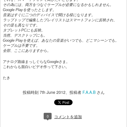
その為には、両方をつなぐケーブルが必要になるかもしれません。
Google Playを使ったとします。
音楽はすぐに二つのディバイスで聞ける様になります。
ラップトップで編集したプレイリストはスマートフォンに反映され、
その逆も真なりです。
タブレットPCにも反映。
当然、デスクトップにも。
Google Playを使えば、あなたの音楽がいつでも、どこマシーンでも。
ケーブルは不要です。
全部、ここにありますから。
アナログ路線まっしぐらなGoogleさま。
これからも面白いビデオ作って下さい。
たき
投稿時刻
7th June 2012
、投稿者
F.A.A.B
さん
0
コメントを追加