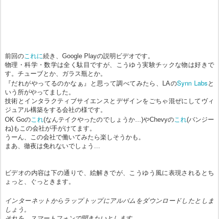
これに
前回の
続き、Google Playの説明ビデオです。
物理・科学・数学は全く駄目ですが、こうゆう実験チックな物は好きで
す。チューブとか、ガラス瓶とか。
Synn Labs
『だれがやってるのかなぁ』と思って調べてみたら、
LAの
と
いう所がやってました。
技術とインタラクティブサイエンスとデザインをごちゃ混ぜにしてヴィ
ジュアル構築をする会社の様です。
これ
これ
OK Goの
(なんテイクやったのでしょうか…)やChevyの
(バンジー
ね)もこの会社が手がけてます。
うーん、この会社で働いてみたら楽しそうかも。
まあ、徹夜は免れないでしょう…
ビデオの内容は下の通りで、絵解きでが、こうゆう風に表現されるとち
ょっと、ぐっときます。
インターネットからラップトップにアルバムをダウンロードしたとしま
しょう。
それを、スマートフォンで聞きたいとします。