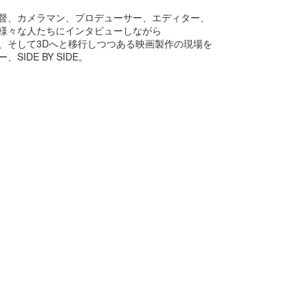
督、カメラマン、プロデューサー、エディター、
様々な人たちにインタビューしながら
、そして3Dへと移行しつつある映画製作の現場を
IDE BY SIDE。
スーパーボウル
スーパーボウル2020:
FEB
FEB
7
6
2020： 今年もよかっ
アクアマンもしくはベ
たMicrosoft。 だいた
イ ウォッチ・ジェイソ
い訳つき
ン モモアさんの本当の
姿...
去年のスーパーボウルではXboxの
Adoptiveコントローラー（身体に
まだ試合が終わってない位のタイ
不自由のある人たちでもプレイ出
ミングでロンドンのMickさんが送
来るコントローラー）を発表して
ってくれた作品。
スーパーボウル2020！まずはこれだ。
EB
良いブランドスコアをぐんとあげ
3
今年もやってまいりました。
たマイクロソフトのCM.
Rocket Mortgageという住宅ロー
ンの会社のコマーシャル。
ーパーボウル2020。
お分かりの通り、
カタカナで書くとビヨンビヨン弾むアレみたいですが、
自分が本当の自分でいられる唯一
れはSuperball。
の場所が家。その家を買う為のロ