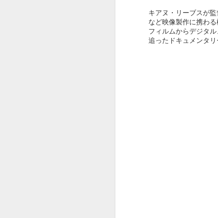
キアヌ・リーブスが監
など映像製作に携わる
フィルムからデジタル
追ったドキュメンタリー、S
OSCAR2020 : ADOBE
FEB
13
x ピュア イマジネーシ
ョン
オスカー発表でしたね。
今年はパラサイトが総なめ。
作品賞までとっちゃいましたね。
F
びっくり。
という訳でオスカー中に放映され
たADOBEのCMです。
ス
夢のチョコレート工場の Pure
Imaginationの歌詞絵解き企画。
そ