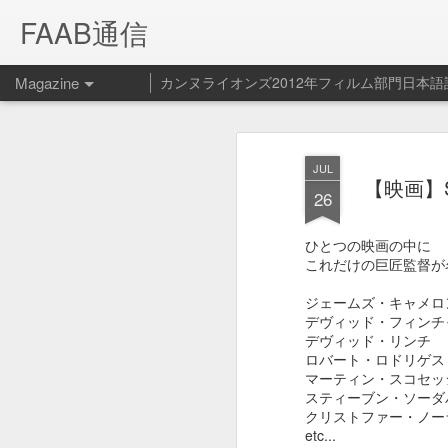
FAAB通信
Magazine
カンヌライオンズ2012年フィルム部門日本語
Spotify ペッ
FEB
JUL
【映画】S
14
ービス開始！
26
Spotify - Pet Playlist from Le Cube on V
ひとつの映画の中に
これだけの巨匠監督が
Spotifyの新サービス（？）ペット プ
ジェームズ・キャメロ
デヴィッド・フィンチ
デヴィッド・リンチ
ロバート・ロドリゲス
マーティン・スコセッ
スティーブン・ソーダ
クリストファー・ノー
etc...