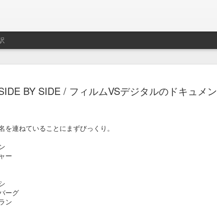
訳
ト用プレイリスト作成サ
制作はLe Cube.
IDE BY SIDE / フィルムVSデジタルのドキュ
imeo.
名を連ねていることにまずびっくり。
レイリストの説明動画。
ン
ャー
シ
バーグ
ラン