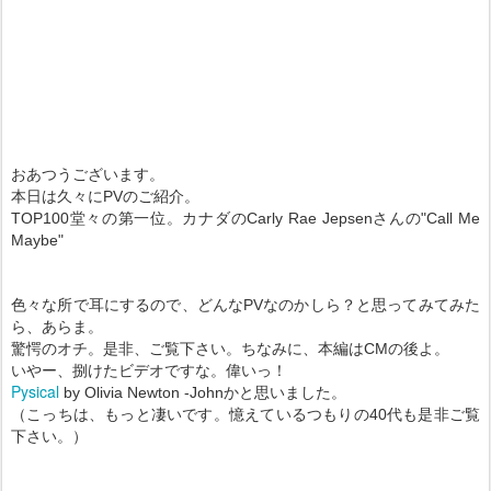
おあつうございます。
本日は久々にPVのご紹介。
TOP100堂々の第一位。カナダのCarly Rae Jepsenさんの"Call Me
Maybe"
色々な所で耳にするので、どんなPVなのかしら？と思ってみてみた
ら、あらま。
驚愕のオチ。是非、ご覧下さい。ちなみに、本編はCMの後よ。
いやー、捌けたビデオですな。偉いっ！
Pysical
by Olivia Newton -Johnかと思いました。
（こっちは、もっと凄いです。憶えているつもりの40代も是非ご覧
下さい。）