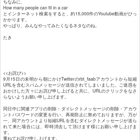
ちなみに、
How many people can fit in a car
とインターネット検索をすると、約15,000件のYoutube動画がひっ
かかります。
やっぱり、みんなやってみたくなるネタなのね。
たき
<<お詫び>>
9月15日の未明から朝にかけTwitterのrbt_faabアカウントから短縮
URLを含むスパムメッセージが送信されてしまいました。ご迷惑を
おかけした方々にお詫び申し上げると共に、URLのクリックをなさ
らないようお願い申し上げます。
同日中に関連アプリの削除・ダイレクトメッセージの削除・アカウ
ントパスワードの変更を行い、再発防止に努めておりますが、万が
一、同アカウントより短縮URLを含むダイレクトメッセージが送ら
れて来た場合には、即時消去して頂けます様にお願い申し上げま
す。
重ねてお詫び申し上げます。