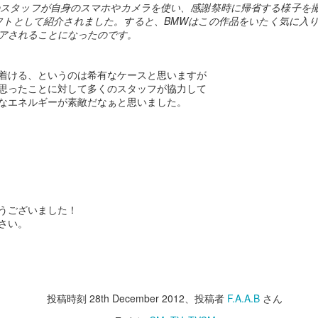
のスタッフが自身のスマホやカメラを使い、感謝祭時に帰省する様子を
ーンを提供しますよ。
っちは、Super Bowl。
フトとして紹介されました。すると、BMWはこの作品をいたく気に入り
アされることになったのです。
というお話の流れ。
難しいですね。
全編iPhoneで撮影シリーズ-3 実験シリーズ
AN
31
そうなんだ、本当のジェイソン様
巷では春節のスペシャルビデオがわさわさしてますが、
今年も各社気合の入ったCMがラインアップ。
着ける、というのは希有なケースと思いますが
って...な、驚愕のエンディング。
思ったことに対して多くのスタッフが協力して
こちらの方がツボだったのでご紹介。
とりあえずCMを見たい！という方は、
なエネルギーが素敵だなぁと思いました。
さすが、The 100 most Handsome
Faces of 2018堂々の第一位のいい
上の3つのビデオだけ見ると、
本家CBSがまとめたページがありますのでこちらからどうぞ。
男。
どんだけ徹夜したんだろう。と思わざるを得ませんが、
日のご紹介はHalf time show.
自信あります。
実は下の4本の通り。
年はShakiraとJ.Lo.
やるときゃやります。
いやー。楽しそうです。
うございました！
全編iPhoneで撮影シリーズ-2 Snowbrawlのメイキン
ラテンなお二人さすがです。
AN
で、コマーシャルはもちろん面白
さい。
28
グ
いのですが、Makingも必見
ぱっと見、おっさんの趣味コーナー。
ものすごいパワフルで大盛り上がり。
予告通り昨日のビデオのメイキングです。
こうゆう撮り方しているとは思い
すんごいクリエイティブです。
去年色々あったので今年は感慨ひとしお。
ませんでした。
outubeの自動翻訳字幕が大体分かるだろうレベルなので訳は割愛。
フィルムカメラで気を失いそうになりながらシズル撮影してた事考える
1分45秒あたりで出てくる女の子はJ.Loの娘さんですって。
投稿時刻
28th December 2012
、投稿者
F.A.A.B
さん
世界のThe Millがこれで。と言っ
時短。時短。
と、
ているのだからベストな方法だっ