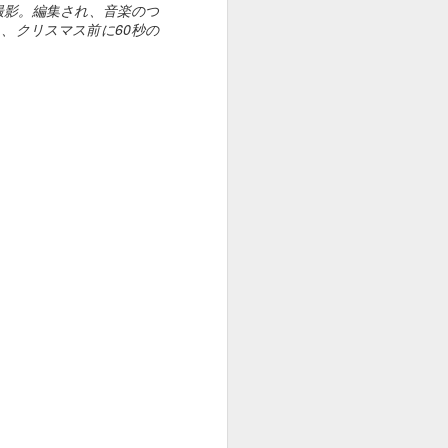
撮影。編集され、音楽のつ
、クリスマス前に60秒の