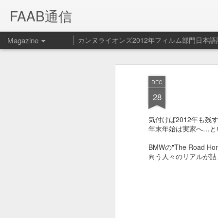
FAAB通信
Magazine
カンヌライオンズ2012年フィルム部門日本語
Spotify ペッ
FEB
DEC
14
ービス開始！
28
Spotify - Pet Playlist from Le Cube on V
気付けば2012年も残
年末年始は実家へ…と
Spotifyの新サービス（？）ペット プ
BMWの"The Road 
向う人々のリアルが詰