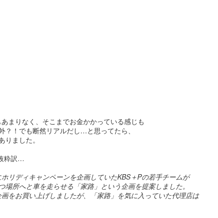
スーパーボウル
スーパーボウル2020:
FEB
FEB
7
6
2020： 今年もよかっ
アクアマンもしくはベ
たMicrosoft。 だいた
イ ウォッチ・ジェイソ
い訳つき
ン モモアさんの本当の
姿...
去年のスーパーボウルではXboxの
Adoptiveコントローラー（身体に
まだ試合が終わってない位のタイ
もあまりなく、そこまでお金かかっている感じも
不自由のある人たちでもプレイ出
ミングでロンドンのMickさんが送
外？！でも断然リアルだし…と思ってたら、
来るコントローラー）を発表して
ってくれた作品。
ありました。
スーパーボウル2020！まずはこれだ。
EB
良いブランドスコアをぐんとあげ
3
今年もやってまいりました。
たマイクロソフトのCM.
Rocket Mortgageという住宅ロー
り抜粋訳…
ンの会社のコマーシャル。
ーパーボウル2020。
にホリディキャンペーンを企画していたKBS＋Pの若手チームが
お分かりの通り、
つ場所へと車を走らせる「家路」という企画を提案しました。
カタカナで書くとビヨンビヨン弾むアレみたいですが、
企画をお買い上げしましたが、「家路」を気に入っていた代理店は
自分が本当の自分でいられる唯一
れはSuperball。
の場所が家。その家を買う為のロ