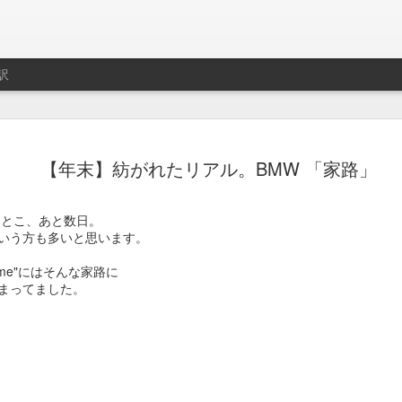
訳
ト用プレイリスト作成サ
制作はLe Cube.
【年末】紡がれたリアル。BMW 「家路」
imeo.
すとこ、あと数日。
いう方も多いと思います。
レイリストの説明動画。
Home"にはそんな家路に
まってました。