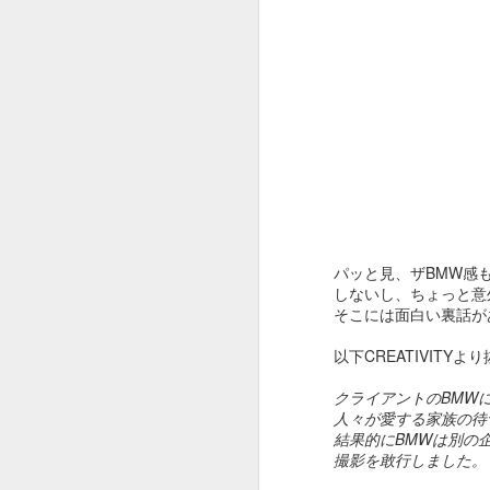
OSCAR2020 : ADOBE
FEB
13
x ピュア イマジネーシ
ョン
オスカー発表でしたね。
今年はパラサイトが総なめ。
パッと見、ザBMW感
しないし、ちょっと意
作品賞までとっちゃいましたね。
そこには面白い裏話が
F
びっくり。
以下CREATIVITYよ
という訳でオスカー中に放映され
たADOBEのCMです。
ス
クライアントのBMW
人々が愛する家族の待
夢のチョコレート工場の Pure
結果的にBMWは別の
Imaginationの歌詞絵解き企画。
撮影を敢行しました。
そ