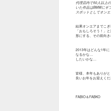
さすが、Creativity for all を掲げる
代理店内で50人以上
会社。
こ
いた作品はBMWにギ
スポットとしてオンエ
選曲からクリエイティブです。
J
出だしのWe will begin with a
結果オンエアまでこぎ
spin（さあ、スピンから始めよ
「おもしろそう！」と
う。）から始まり
形にする、その前向き
途中、Want to change the
world（世界を変えたい？）
2013年はどんな1年に
なるかな…
本
あたりでSDGsが見え隠れし、終
したいかな…
盤有名作品込みで畳み掛けて
今
皆様、本年もありがと
コピーCreativity for all。
J
良いお年をお迎えくだ
おーじょーずーーー。
途中まで全解説トライしてみまし
Y
FABIO＆FABKO
たが、
1
解説すればするほどビデオが面白