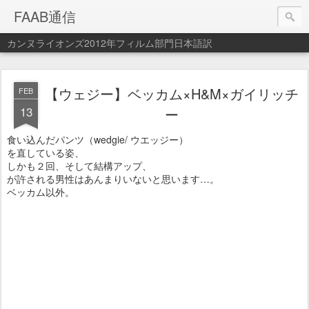
FAAB通信
カンヌライオンズ2012年フィルム部門日本語訳
【ウェジー】ベッカム×H&M×ガイリッチ
FEB
13
ー
食い込んだパンツ（wedgie/ ウエッジー）
を直している姿、
しかも２回、そして結構アップ、
が許される男性はあんまりいないと思います…。
ベッカム以外。