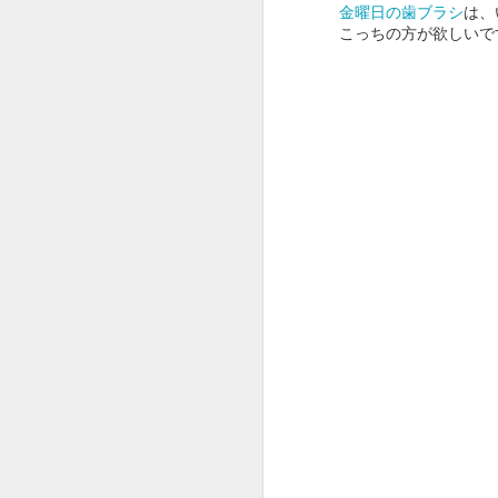
さすが、Creativity for all を掲げる
金曜日の歯ブラシ
は、
会社。
こ
こっちの方が欲しいで
選曲からクリエイティブです。
J
出だしのWe will begin with a
spin（さあ、スピンから始めよ
う。）から始まり
途中、Want to change the
world（世界を変えたい？）
本
あたりでSDGsが見え隠れし、終
盤有名作品込みで畳み掛けて
今
コピーCreativity for all。
J
おーじょーずーーー。
途中まで全解説トライしてみまし
Y
たが、
1
解説すればするほどビデオが面白