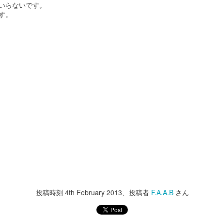
いらないです。
ーンを提供しますよ。
っちは、Super Bowl。
す。
というお話の流れ。
難しいですね。
全編iPhoneで撮影シリーズ-3 実験シリーズ
AN
31
そうなんだ、本当のジェイソン様
巷では春節のスペシャルビデオがわさわさしてますが、
今年も各社気合の入ったCMがラインアップ。
って...な、驚愕のエンディング。
こちらの方がツボだったのでご紹介。
とりあえずCMを見たい！という方は、
さすが、The 100 most Handsome
Faces of 2018堂々の第一位のいい
上の3つのビデオだけ見ると、
本家CBSがまとめたページがありますのでこちらからどうぞ。
男。
どんだけ徹夜したんだろう。と思わざるを得ませんが、
日のご紹介はHalf time show.
自信あります。
実は下の4本の通り。
年はShakiraとJ.Lo.
やるときゃやります。
いやー。楽しそうです。
全編iPhoneで撮影シリーズ-2 Snowbrawlのメイキン
ラテンなお二人さすがです。
AN
で、コマーシャルはもちろん面白
28
グ
いのですが、Makingも必見
ぱっと見、おっさんの趣味コーナー。
ものすごいパワフルで大盛り上がり。
予告通り昨日のビデオのメイキングです。
こうゆう撮り方しているとは思い
すんごいクリエイティブです。
去年色々あったので今年は感慨ひとしお。
ませんでした。
outubeの自動翻訳字幕が大体分かるだろうレベルなので訳は割愛。
投稿時刻
4th February 2013
、投稿者
F.A.A.B
さん
フィルムカメラで気を失いそうになりながらシズル撮影してた事考える
1分45秒あたりで出てくる女の子はJ.Loの娘さんですって。
世界のThe Millがこれで。と言っ
時短。時短。
と、
ているのだからベストな方法だっ