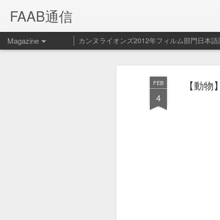
FAAB通信
Magazine
カンヌライオンズ2012年フィルム部門日本語
Spotify ペッ
FEB
【動物】涙
FEB
14
ービス開始！
4
Spotify - Pet Playlist from Le Cube on V
Spotifyの新サービス（？）ペット プ