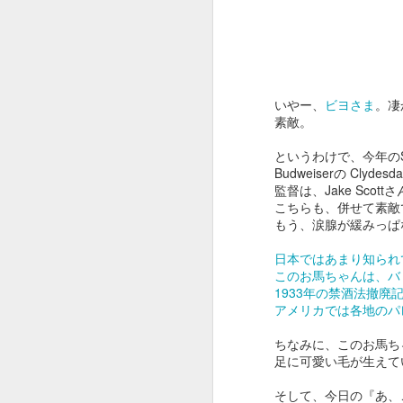
いやー、
ビヨさま
。凄
OSCAR2020 : ADOBE
FEB
素敵。
13
x ピュア イマジネーシ
ョン
というわけで、今年のSu
Budweiserの Clydesdal
オスカー発表でしたね。
監督は、Jake Scott
こちらも、併せて素敵
今年はパラサイトが総なめ。
もう、涙腺が緩みっぱ
作品賞までとっちゃいましたね。
日本ではあまり知られ
F
びっくり。
このお馬ちゃんは、バ
1933年の禁酒法撤
という訳でオスカー中に放映され
アメリカでは各地のパ
たADOBEのCMです。
ス
ちなみに、このお馬ちゃ
夢のチョコレート工場の Pure
足に可愛い毛が生えて
Imaginationの歌詞絵解き企画。
そ
そして、今日の『あ、