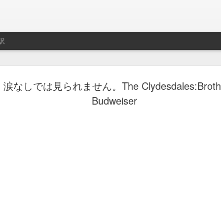
訳
ト用プレイリスト作成サ
なしでは見られません。The Clydesdales:Brother
制作はLe Cube.
Budweiser
imeo.
レイリストの説明動画。