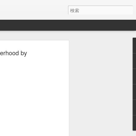
hood by