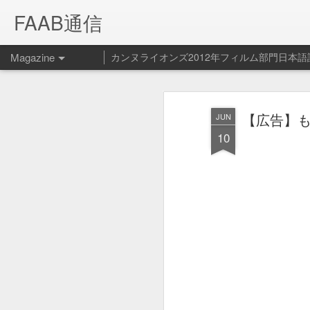
FAAB通信
Magazine
カンヌライオンズ2012年フィルム部門日本語
Spotify ペッ
FEB
【広告】
JUN
14
ービス開始！
10
Spotify - Pet Playlist from Le Cube on V
Spotifyの新サービス（？）ペット プ