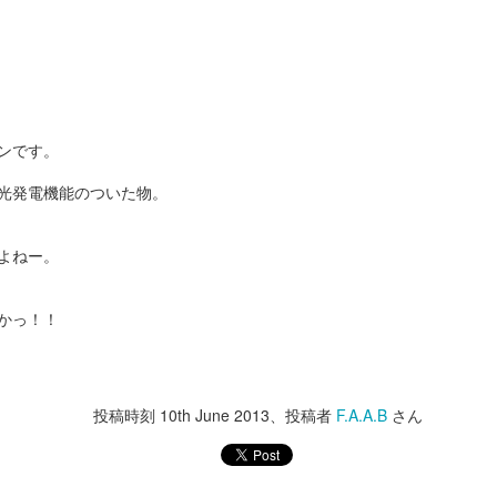
スーパーボウル
スーパーボウル2020:
FEB
FEB
ンです。
7
6
2020： 今年もよかっ
アクアマンもしくはベ
たMicrosoft。 だいた
イ ウォッチ・ジェイソ
光発電機能のついた物。
い訳つき
ン モモアさんの本当の
姿...
去年のスーパーボウルではXboxの
よねー。
Adoptiveコントローラー（身体に
まだ試合が終わってない位のタイ
不自由のある人たちでもプレイ出
ミングでロンドンのMickさんが送
来るコントローラー）を発表して
ってくれた作品。
かっ！！
スーパーボウル2020！まずはこれだ。
EB
良いブランドスコアをぐんとあげ
3
今年もやってまいりました。
たマイクロソフトのCM.
Rocket Mortgageという住宅ロー
ンの会社のコマーシャル。
ーパーボウル2020。
投稿時刻
10th June 2013
、投稿者
F.A.A.B
さん
お分かりの通り、
カタカナで書くとビヨンビヨン弾むアレみたいですが、
自分が本当の自分でいられる唯一
れはSuperball。
の場所が家。その家を買う為のロ