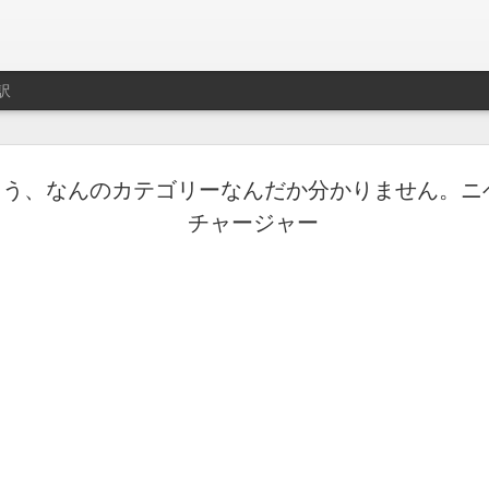
訳
ト用プレイリスト作成サ
もう、なんのカテゴリーなんだか分かりません。ニ
制作はLe Cube.
チャージャー
imeo.
レイリストの説明動画。