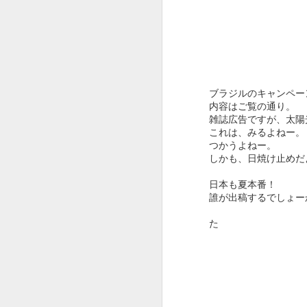
OSCAR2020 : ADOBE
FEB
ブラジルのキャンペー
13
x ピュア イマジネーシ
内容はご覧の通り。
ョン
雑誌広告ですが、太陽
これは、みるよねー。
オスカー発表でしたね。
つかうよねー。
しかも、日焼け止めだ
今年はパラサイトが総なめ。
日本も夏本番！
作品賞までとっちゃいましたね。
誰が出稿するでしょー
F
びっくり。
た
という訳でオスカー中に放映され
たADOBEのCMです。
ス
夢のチョコレート工場の Pure
Imaginationの歌詞絵解き企画。
そ