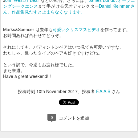
J
ohn Westの”Bear”
などの広告、さらには、
James Bondのオープニ
ングシークエンス
まで手がける天才ディレクター
Daniel Kleinmanさ
ん。作品集見だすと止まらなくなります。
Marks&Spencer は去年も
可愛いクリスマスビデオ
を作ってます。
お時間あれば合わせてどうぞ。
それにしても、パディントンベアはいつ見ても可愛いですな。
わたしゃ、違ったタイプのベアも好きですけどね。
という訳で、今週もお疲れ様でした。
また来週。
Have a great weekend!!!
投稿時刻
10th November 2017
、投稿者
F.A.A.B
さん
0
コメントを追加