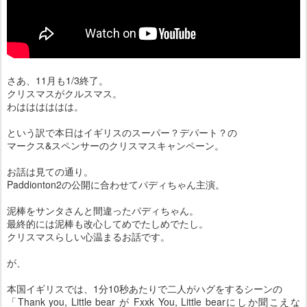
さあ、11月も1/3終了。
クリスマスがクルスマス。
わはははははは。
という訳で本日はイギリスのスーパー？デパート？の
マークス&スペンサーのクリスマスキャンペーン。
お話は見ての通り。
Paddionton2の公開に合わせてパディちゃん主演。
泥棒をサンタさんと間違ったパディちゃん。
最終的には泥棒も改心してめでたしめでたし。
クリスマスらしい心温まるお話です。
が、
本国イギリスでは、1分10秒あたりで二人がハグをするシーンの
「Thank you, Little bear が Fxxk You, Little bearにしか聞こえな