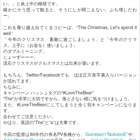
い。」と炎上中の模様です。
確かにそう思って観ると、そうにしか聞こえない。ぶち壊しだわ
ー。
これを乗り越え出てくるコピーは、“This Christmas, Let’s spend it
well.”
「今年のクリスマス、素敵に過ごしましょう」と「今年のクリマ
ス。上手に（お金を）使いましょう」
のダブルミーニング。
じょーずーーー。
流石クリスマスがクルスマスとは出来が違います。
もちろん、Twitter/Facebookでも、ほぼ正方形字幕入りバージョン
が流れてます。
ちなみに、
キャンペーン ハッシュタグの"#LoveTheBear"
"The"が非常に大切ですから、落とさない様に気をつけましょう。
また、#LoveTheBeerにしてしまうと全く別キャンペーンになりま
す。
合わせてご注意ください。
やはり、英語の"The"と”a”は大事です。
今回の監督は80年代の有名PV各種から、
Guinessの”NoitulovE”
や、