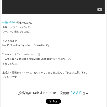
昨日のTiffany
素敵でしたね。
素敵といえば、シャンパン。
シャンパン素敵ですよね。
というわけで、
Moet&ChandonのキャンペーンMust beです。
Youtubeのオフィシャルページには
「
Moet&Chandonでなくてはならい。」
人生で最も記憶に残る瞬間
とありました。
最近よく記憶をなくすので、無くなってしまう前に
飲んで行きたいと思います。
がんばります。
t
投稿時刻
14th June 2018
、投稿者
F.A.A.B
さん