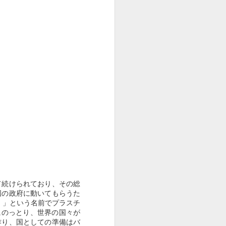
スーパーボウル2020：
FEB
5
一番人気 Jeep x
"Groundhog Day" わか
らなかったあなたに！
USA Todayが一般投票をまとめて
発表する2020スーパーボウルCM
のランキング第一位がJeep
の"Groundhog Day"
あまりピンとこず、一位になるに
は何か理由が...
捨て続けられており、その総
国の政府に動いてもらうた
（ゴミの島）」という名前でプラスチ
にのっとり、世界の国々が
作り、国としての準備はバ