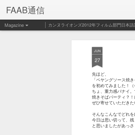
FAAB通信
Magazine
カンヌライオンズ2012年フィルム部門日本語
Spotify ペッ
FEB
JUN
14
ービス開始！
27
Spotify - Pet Playlist from Le Cube on V
先ほど、
「ペヤングソース焼きそば
Spotifyの新サービス（？）ペット プ
を初めてみました！（
ちょ、重力感パナイ。
焼きそばパーティ？！
ぜひ寄せていただきた
そんなこんなでどれを
今日は思い切って、残
と思いましたがあっさり