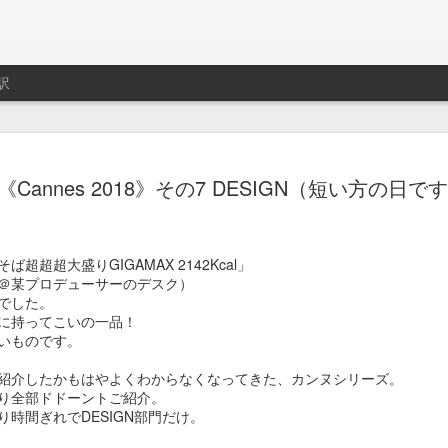
訳
ト用プレイリスト作成サ
制作はLe Cube.
《Cannes 2018》その7 DESIGN（短い方の日で
imeo.
超超超大盛りGIGAMAX 2142Kcal」
レイリストの説明動画。
＠某プロデューサーのデスク）
でした。
に持ってこいの一品！
いものです。
紹介したかもはやよくわからなくなってきた、カンヌシリーズ。
り全部ドドーントご紹介。
時間ぎれでDESIGN部門だけ。