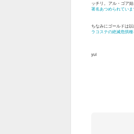
さすが、Creativity for all を掲げる
ッチリ。アル・ゴア始
会社。
こ
署名あつめられていま
選曲からクリエイティブです。
J
ちなみにゴールドは以
出だしのWe will begin with a
ラコステの絶滅危惧種
spin（さあ、スピンから始めよ
う。）から始まり
途中、Want to change the
yui
world（世界を変えたい？）
本
あたりでSDGsが見え隠れし、終
盤有名作品込みで畳み掛けて
今
コピーCreativity for all。
J
おーじょーずーーー。
途中まで全解説トライしてみまし
Y
たが、
1
解説すればするほどビデオが面白