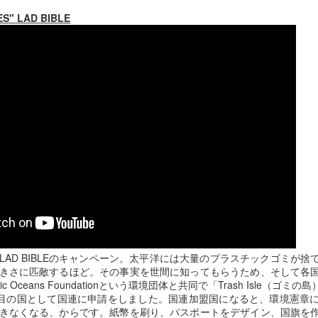
ES" LAD BIBLE
スーパーボウル
スーパーボウル2020:
FEB
FEB
7
6
2020： 今年もよかっ
アクアマンもしくはベ
たMicrosoft。 だいた
イ ウォッチ・ジェイソ
い訳つき
ン モモアさんの本当の
姿...
去年のスーパーボウルではXboxの
Adoptiveコントローラー（身体に
まだ試合が終わってない位のタイ
不自由のある人たちでもプレイ出
ミングでロンドンのMickさんが送
来るコントローラー）を発表して
ってくれた作品。
スーパーボウル2020！まずはこれだ。
EB
良いブランドスコアをぐんとあげ
3
今年もやってまいりました。
たマイクロソフトのCM.
Rocket Mortgageという住宅ロー
ンの会社のコマーシャル。
ーパーボウル2020。
LAD BIBLEのキャンペーン。太平洋には大量のプラスチックゴミが
お分かりの通り、
きさに匹敵するほど。その事実を世間に知ってもらうため、そして各
カタカナで書くとビヨンビヨン弾むアレみたいですが、
astic Oceans Foundationという環境団体と共同で「Trash Isle
番目の国として国連に申請をしました。国連加盟国になると、環境憲章
自分が本当の自分でいられる唯一
れはSuperball。
きなくなる、からです。紙幣を刷り、パスポートをデザイン、国旗を
の場所が家。その家を買う為のロ