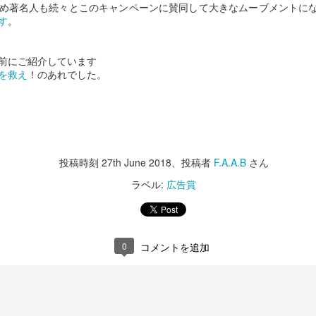
め著名人も続々とこのキャンペーンに賛同して大きなムーブメントに
ーンを提供しますよ。
っちは、Super Bowl。
す
。
というお話の流れ。
難しいですね。
全編iPhoneで撮影シリーズ-3 実験シリーズ
AN
前にご紹介しています
31
そうなんだ、本当のジェイソン様
巷では春節のスペシャルビデオがわさわさしてますが、
今年も各社気合の入ったCMがラインアップ。
を救え
！のあれでした。
って...な、驚愕のエンディング。
こちらの方がツボだったのでご紹介。
とりあえずCMを見たい！という方は、
さすが、The 100 most Handsome
Faces of 2018堂々の第一位のいい
上の3つのビデオだけ見ると、
本家CBSがまとめたページがありますのでこちらからどうぞ。
男。
どんだけ徹夜したんだろう。と思わざるを得ませんが、
日のご紹介はHalf time show.
自信あります。
投稿時刻
27th June 2018
、投稿者
F.A.A.B
さん
実は下の4本の通り。
年はShakiraとJ.Lo.
ラベル:
広告賞
やるときゃやります。
いやー。楽しそうです。
全編iPhoneで撮影シリーズ-2 Snowbrawlのメイキン
ラテンなお二人さすがです。
AN
で、コマーシャルはもちろん面白
28
グ
いのですが、Makingも必見
ぱっと見、おっさんの趣味コーナー。
ものすごいパワフルで大盛り上がり。
予告通り昨日のビデオのメイキングです。
0
コメントを追加
こうゆう撮り方しているとは思い
すんごいクリエイティブです。
去年色々あったので今年は感慨ひとしお。
ませんでした。
outubeの自動翻訳字幕が大体分かるだろうレベルなので訳は割愛。
フィルムカメラで気を失いそうになりながらシズル撮影してた事考える
1分45秒あたりで出てくる女の子はJ.Loの娘さんですって。
世界のThe Millがこれで。と言っ
時短。時短。
と、
ているのだからベストな方法だっ