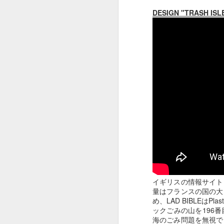
DESIGN "TRASH ISL
OSCAR2020 : ADOBE
FEB
13
x ピュア イマジネーシ
ョン
オスカー発表でしたね。
今年はパラサイトが総なめ。
作品賞までとっちゃいましたね。
F
びっくり。
という訳でオスカー中に放映され
たADOBEのCMです。
ス
イギリスの情報サイト
量はフランスの国の大
夢のチョコレート工場の Pure
め、LAD BIBLEはPl
Imaginationの歌詞絵解き企画。
ックごみの山を196
そ
海のごみ問題を無視で