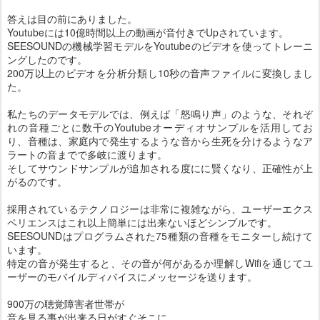
答えは目の前にありました。
Youtubeには10億時間以上の動画が音付きでUpされています。
SEESOUNDの機械学習モデルをYoutubeのビデオを使ってトレーニ
ングしたのです。
200万以上のビデオを分析分類し10秒の音声ファイルに変換しまし
た。
私たちのデータモデルでは、例えば「怒鳴り声」のような、それぞ
れの音種ごとに数千のYoutubeオーディオサンプルを活用してお
り、音種は、家庭内で発生するような音から生死を分けるようなア
ラートの音までで多岐に渡ります。
そしてサウンドサンプルが追加される度にに賢くなり、正確性が上
がるのです。
採用されているテクノロジーは非常に複雑ながら、ユーザーエクス
ペリエンスはこれ以上簡単には出来ないほどシンプルです。
SEESOUNDはプログラムされた75種類の音種をモニターし続けて
います。
特定の音が発生すると、その音が何があるか理解しWifiを通じてユ
ーザーのモバイルディバイスにメッセージを送ります。
900万の聴覚障害者世帯が
音を見る事が出来る日がすぐそこに。