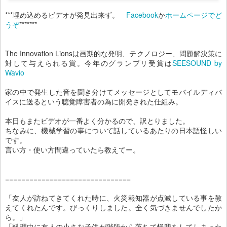
***埋め込めるビデオが発見出来ず。
Facebook
か
ホームページでど
うぞ
*******
The Innovation Lionsは画期的な発明、テクノロジー、問題解決策に
対して与えられる賞。今年のグランプリ受賞は
SEESOUND by
Wavio
家の中で発生した音を聞き分けてメッセージとしてモバイルディバ
イスに送るという聴覚障害者の為に開発された仕組み。
本日もまたビデオが一番よく分かるので、訳とりました。
ちなみに、機械学習の事について話しているあたりの日本語怪しい
です。
言い方・使い方間違っていたら教えてー。
===============================
「友人が訪ねてきてくれた時に、火災報知器が点滅している事を教
えてくれたんです。びっくりしました。全く気づきませんでしたか
ら。」
「料理中に友人の小さな子供が階段から落ちて怪我をしてしまった