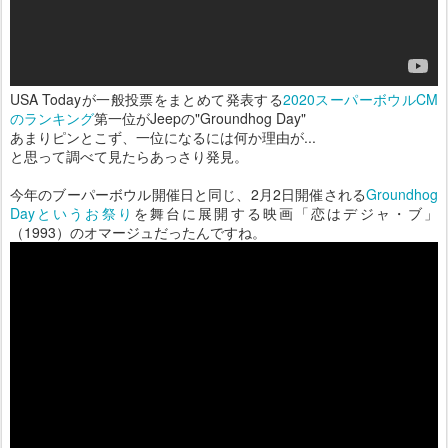
USA Todayが一般投票をまとめて発表する
2020スーパーボウルCM
のランキング
第一位がJeepの"Groundhog Day"
あまりピンとこず、一位になるには何か理由が...
と思って調べて見たらあっさり発見。
今年のブーパーボウル開催日と同じ、2月2日開催される
Groundhog
Dayというお祭り
を舞台に展開する映画「恋はデジャ・ブ」
（1993）のオマージュだったんですね。